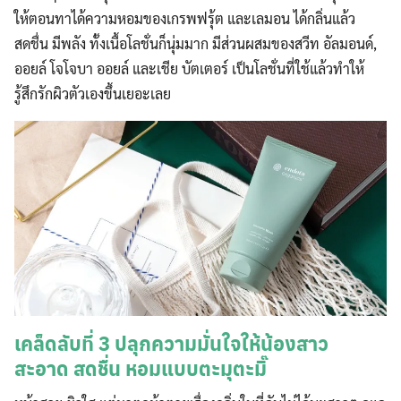
ให้ตอนทาได้ความหอมของเกรพฟรุ้ต และเลมอน ได้กลิ่นแล้ว
สดชื่น มีพลัง ทั้งเนื้อโลชั่นก็นุ่มมาก มีส่วนผสมของสวีท อัลมอนด์,
ออยล์ โจโจบา ออยล์ และเชีย บัตเตอร์ เป็นโลชั่นที่ใช้แล้วทำให้
รู้สึกรักผิวตัวเองขึ้นเยอะเลย
เคล็ดลับที่ 3 ปลุกความมั่นใจให้น้องสาว
สะอาด สดชื่น หอมแบบตะมุตะมิ๊