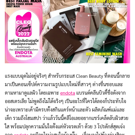
แรงแบบฉุดไม่อยู่จริงๆ สำหรับกระแส Clean Beauty
ที่ตอนนี้กลาย
มาเป็นคอนเซ็ปต์ความงามรูปแบบใหม่ที่สาวๆ ต่างชื่นชอบและ
ตามหามาดูแลผิว โดยเฉพาะ
endota
แบรนด์คลีนบิวตี้ชื่อดังจาก
ออสเตรเลีย ไม่พูดถึงไม่ได้จริงๆ เป็นอะไรที่ใครได้ลองก็ประทับใจ
น่าจะเพราะเค้ามีครบทั้งสกินแคร์หน้าและตัว ผลิตภัณฑ์แม่และ
เด็ก รวมถึงโฮมสปา ว่าแล้ววันนี้คลีโอเลยอยากแชร์เคล็ดลับผิวสวย
ใส พร้อมปลุกความมั่นใจตั้งแต่หัวจรดเท้า ด้วย 3 โปรดักส์สุดเจ๋ง
จาก
endota
จะมีอะไรน่าสนใจบ้างนั้น… เลื่อนลงไปข้างล่างสิคะ