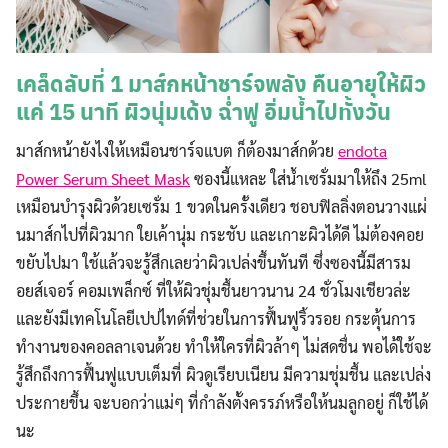
เคล็ดลับที่ 1 มาส์กหน้าชาร์จพลัง คืนอายุให้ผิว
แค่ 15 นาที ผิวนุ่มเด้ง ฉ่ำฟู อิ่มน้ำไปทั้งวัน
มาส์กหน้ายังไงให้เหมือนชาร์จแบต ก็ต้องมาส์กด้วย
endota
Power Serum Sheet Mask
ซองนี้แหละ ใส่น้ำเซรั่มมาให้ถึง 25ml
เหมือนบำรุงผิวด้วยเซรั่ม 1 ขวดในครั้งเดียว ชอบฟิลลิ่งตอนวางแผ่
นมาส์กไปที่ผิวมาก ใยเค้านุ่ม กระชับ และเกาะผิวได้ดี ไม่ต้องคอย
ขยับไปมา ใช้แล้วจะรู้สึกเลยว่าผิวเปล่งขึ้นทันที ซึ่งซองนี้มีสารม
อยส์เจอร์ คอมเพล็กซ์ ที่ให้ผิวชุ่มชื้นยาวนาน 24 ชั่วโมงเชียวล่ะ
และยังมีเทคโนโลยีเปปไทด์ที่ช่วยในการฟื้นฟูริ้วรอย กระตุ้นการ
ทำงานของคอลลาเจนด้วย ทำให้ใครที่ผิวล้าๆ ไม่สดชื่น พอได้ใช้จะ
รู้สึกถึงการฟื้นฟูแบบเต็มที่ ผิวดูเรียบเนียน มีความชุ่มชื้น และเปล่ง
ประกายขึ้น จะบอกว่าแม่ๆ ที่กำลังตั้งครรภ์หรือให้นมลูกอยู่ ก็ใช้ได้
นะ