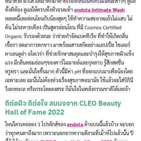
หน้าสวย ผิวใส แต่มาตกม้าตายเรื่องกลิ่นในที่ลับไม่ได้นะสาวๆ ดูแล
ทั้งทีต้อง ดูแลให้ครบทั้งหัวจรดเท้า
endota Intimate Wash
หลอดนี้เลยอ่อนโยนกับน้องสุดๆ ใช้ทำความสะอาดแล้วไม่แสบ ไม่
คัน ไม่ระคายเคือง เป็นสูตรอ่อนโยน ที่มี Cosmos Certified
Organic รับรองด้วยนะ ว่าช่วยกำจัดแบคทีเรีย ที่ทำให้เกิดกลิ่น
เชื้อรา ลดอาการตกขาว มาพร้อมสารสกัดอย่างแอปเปิ้ล ไซเดอร์
คาเลนดูล่า อโลเวร่า ที่ช่วยรักษาสมดุลและบำรุงให้สุขภาพผิวแข็ง
แรง มีกลิ่นหอมอ่อนๆของคาร์โมมายล์และกุหลาบ รู้สึกสดชื่น
หรูหรา และมั่นใจขึ้นมาก ตัวนี้มีค่า pH ที่ออกแบบมาเพื่อน้องโดย
เฉพาะเลย ฉะนั้นไม่ต้องห่วงเรื่องสุขภาพอนามัย ใช้แล้วจะใส่บิกินี
วิ่งลงทะเล หรือกระโดดลงสระ ก็มั่นใจในพลังธรรมชาติได้เลยจ้า
ดีต่อผิว ดีต่อใจ สมมงจาก CLEO Beauty
Hall of Fame 2022
ไหนใครเคยลอง 3 โปรดักส์ของ
endota
ด้านบนนี้แล้วบ้าง จะบอก
ว่าทุกคนตาถึงมาก เพราะนอกจากความดีงามที่เม้าท์ไปแล้วนั้น ปี