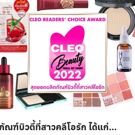
ณฑ์บิวตี้ที่สาวคลีโอรัก ได้แก่…