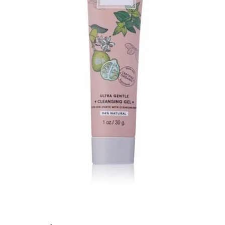
Search
for: