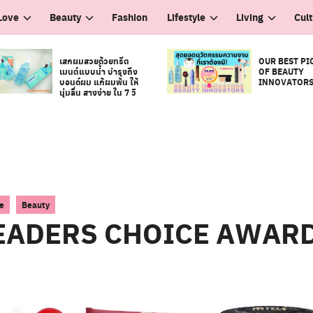
Love
Beauty
Fashion
Lifestyle
Living
Cul
เสกผมสวยด้วยทรีต
OUR BEST PI
เมนต์แบบน้ำ บำรุงถึง
OF BEAUTY
บอนด์ผม แก้ผมพัน ให้
INNOVATOR
นุ่มลื่น สางง่าย ใน 7 วิ
,
e
Beauty
EADERS CHOICE AWAR