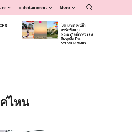
ure
Entertainment
More
ICKS
โรงแรมดีไซน์ล้ำ
อาร์ตพีซและ
S
พระอาทิตย์ตกสวยจน
ลืมทุกสิ่ง The
Standard พัทยา
แค่ไหน