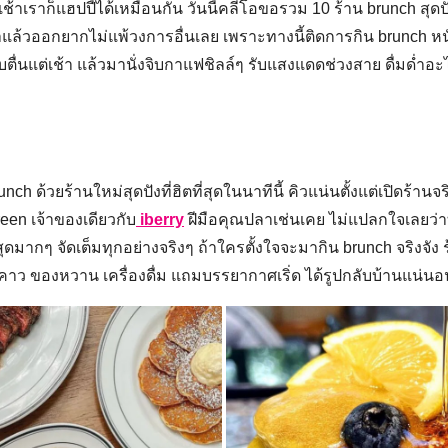
่นเช้าเราก็แฮปปี้ได้เหมือนกัน วันนี้คลีโอขอรวม 10 ร้าน brunch สุด
้าแล้วออกยากไม่แพ้วงการอื่นเลย เพราะทางนี้ติดการกิน brunch ห
บตื่นแต่เช้า แล้วมานั่งจิบกาแฟชิลล์ๆ รับแสงแดดช่วงสาย ดื่มด่ำอะ
h ด้วยร้านใหม่สุดปังที่ฮิตที่สุดในนาทีนี้ คิวแน่นตั้งแต่เปิดร้านจริง
en เจ้าของเดียวกับ
iberry
ฝีมือคุณปลาเช่นเคย ไม่แปลกใจเลยว่
มากๆ จัดเต็มทุกอย่างจริงๆ ถ้าใครตั้งใจจะมากิน brunch จริงจัง ร้
คาว ของหวาน เครื่องดื่ม แถมบรรยากาศเริ่ด ได้รูปกลับบ้านแน่นอ