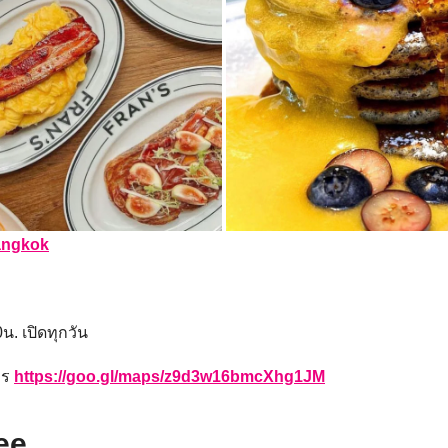
angkok
น. เปิดทุกวัน
ทร
https://goo.gl/maps/z9d3w16bmcXhg1JM
ee