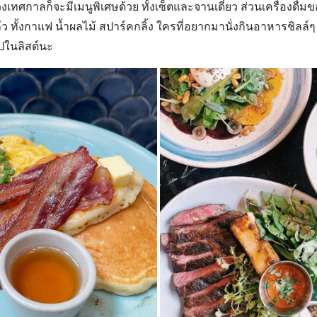
ทศกาลก็จะมีเมนูพิเศษด้วย ทั้งเซ็ตและจานเดี่ยว ส่วนเครื่องดื่มของท
ว ทั้งกาแฟ น้ำผลไม้ สปาร์คกลิ้ง ใครที่อยากมานั่งกินอาหารชิลล์ๆ
ไปในลิสต์นะ