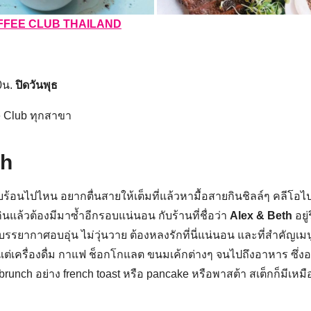
FFEE CLUB THAILAND
0น.
ปิดวันพุธ
e Club ทุกสาขา
th
บร้อนไปไหน อยากตื่นสายให้เต็มที่แล้วหามื้อสายกินชิลล์ๆ คลีโอ
นแล้วต้องมีมาซ้ำอีกรอบแน่นอน กับร้านที่ชื่อว่า
Alex & Beth
อยู
ยากาศอบอุ่น ไม่วุ่นวาย ต้องหลงรักที่นี่แน่นอน และที่สำคัญเมนู b
ั้งแต่เครื่องดื่ม กาแฟ ช็อกโกแลต ขนมเค้กต่างๆ จนไปถึงอาหาร ซึ่งอาห
 brunch อย่าง french toast หรือ pancake หรือพาสต้า สเต็กก็มีเหม