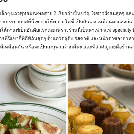
่เล็กๆ แถวพุทธมณฑลสาย 2 เรียกว่าเป็นขวัญใจชาวฝั่งธนสุดๆ แล
ะบรรยากาศที่นี่เขาจะให้ความโคซี่ เป็นกันเอง เหมือนมาแฮงก์เอา
กให้กาแฟเป็นอันดับแรกเลย เพราะร้านนี้เป็นคาเฟ่กาแฟ specialty ท
ี่นี่เขาก็พิถีพิถันสุดๆ ตั้งแต่วัตถุดิบ รสชาติ และหน้าตาของอาห
่ก็มีเหมือนกัน หรือจะเป็นเมนูพาสต้าก็มีนะ และที่สำคัญเลยคือร้