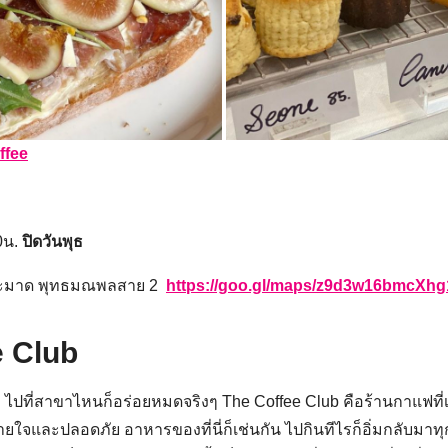
Search
for:
ffee
0น.
ปิดวันพุธ
ระมาด พุทธมณพลสาย 2
https://goo.gl/maps/z9d3w16bmcXh
e Club
ปที่สาขาไหนก็อร่อยหมดจริงๆ The Coffee Club คือร้านกาแฟที่เป็นเ
และปลอดภัย อาหารของที่นี่ก็เช่นกัน ไปกินทีไรก็อิ่มกลับมาทุกที 