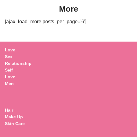
More
[ajax_load_more posts_per_page='6']
Love
Sex
Relationship
Self
Love
Men
Hair
Make Up
Skin Care