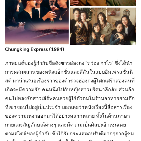
Chungking Express (1994)
ภาพยนต์ของผู้กำกับชื่อดังชาวฮ่องกง “หว่อง กาไว” ซึ่งได้นำ
การผสมผสานของหนังแอ็กชั่นและสีสันในแบบอิมเพรสชั่นนิ
สต์ มานำเสนอเรื่องราวของตำรวจฮ่องกงผู้โศกเศร้าสองคนที่
เกิดจะมีความรัก คนหนึ่งไปกับหญิงสาวปริศนาลึกลับ ส่วนอีก
คนไปหลงรักสาวเสิร์ฟคนสวยผู้ไร้ตัวตนในร้านอาหารยามดึก
ที่เขาชอบไปอยู่เป็นประจำ บอกเลยว่าหนังเรื่องนี้สื่อสารเรื่อง
ของความเหงาออกมาได้อย่างหลากหลาย ทั้งในด้านภาษา
กายและสัญลักษณ์ต่างๆ และมีความเป็นศิลปะอีกเช่นเคย
ตามสไตล์ของผู้กำกับ ซึ่งได้รับกระแสตอบรับดีมากๆจากผู้ชม