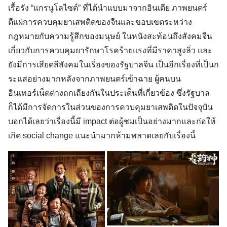
เรื้อรัง “แกรนูโลไซต์” ที่ได้นำแบบมาจากอินเดีย ภาพยนตร์
ตีแผ่การควบคุมยาเสพติดของจีนและขอบเขตระหว่าง
กฎหมายกับความรู้สึกของมนุษย์ ในหนังสะท้อนถึงสังคมจีน
เกี่ยวกับการควบคุมยารักษาโรคร้ายแรงที่มีราคาสูงลิ่ว และ
ยังมีการเสียดสีสังคมในเริ่องของรัฐบาลจีน เป็นอีกเรื่องที่เป็นก
ระแสอย่างมากหลังจากภาพยนตร์เข้าฉาย ผู้คนบน
อินเทอร์เน็ตต่างถกเถียงกันในประเด็นที่เกี่ยวข้อง ซึ่งรัฐบาล
Search
ก็ได้มีการจัดการในส่วนของการควบคุมยาเสพติดในปัจจุบัน
for:
บอกได้เลยว่าเรื่องนี้มี impact ต่อผู้ชมเป็นอย่างมากและก่อให้
เกิด social change แนะนำมากห้ามพลาดเลยกับเรื่องนี้