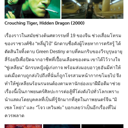
Crouching Tiger, Hidden Dragon (2000)
เรื่องราวในสมัยช่วงต้นศตวรรษที่ 19 ของจีน ช่วงเสื่อมโทรม
ของราชวงศ์ชิง “หลี่มู่ไป๋” นักดาบชื่อดังผู้โหยหาการตรัสรู้ ได้
ตัดสินใจทิ้งดาบ Green Destiny ดาบที่คมกริบของวีรบุรุษอายุ
สี่ร้อยปีเพื่อปิดฉากอาชีพที่เปื้อนเลือดของตน เขาได้ไว้วางใจ
“ซู่เหลียน” นักรบหญิงผู้เก่งกาจ พร้อมส่งมอบอาวุธอันมีค่าให้
แต่เมื่อดาบถูกส่งไปถึงที่นั่นก็ถูกโจรสวมหน้ากากขโมยไป จึง
ทำให้ซู่เหลียนร้อนรนจนต้องตามหานักย่องเบาฝีมือดีมาช่วย
เรื่องนี้เป็นภาพยนตร์ศิลปะการต่อสู้ที่โด่งดังไปทั่วโลกเพราะ
นำแสดงโดยบุคคลที่เป็นที่รู้จักมากที่สุดในภาพยนตร์จีน “มิ
เชล โหย่ว” และ “โจว เหวินฟะ” บอกเลยว่าเป็นอีกเรื่องที่ไม่
ควรพลาด