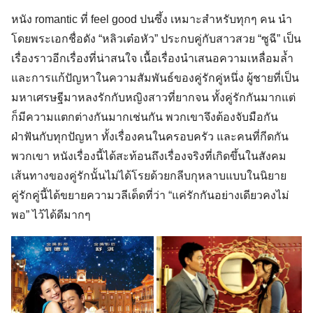
หนัง romantic ที่ feel good ปนซึ้ง เหมาะสำหรับทุกๆ คน นำ
โดยพระเอกชื่อดัง “หลิวเต๋อหัว” ประกบคู่กับสาวสวย “ซูฉี” เป็น
เรื่องราวอีกเรื่องที่น่าสนใจ เนื้อเรื่องนำเสนอความเหลื่อมล้ำ
และการแก้ปัญหาในความสัมพันธ์ของคู่รักคู่หนึ่ง ผู้ชายที่เป็น
มหาเศรษฐีมาหลงรักกับหญิงสาวที่ยากจน ทั้งคู่รักกันมากแต่
ก็มีความแตกต่างกันมากเช่นกัน พวกเขาจึงต้องจับมือกัน
ฝ่าฟันกับทุกปัญหา ทั้งเรื่องคนในครอบครัว และคนที่กีดกัน
พวกเขา หนังเรื่องนี้ได้สะท้อนถึงเรื่องจริงที่เกิดขึ้นในสังคม
เส้นทางของคู่รักนั้นไม่ได้โรยด้วยกลีบกุหลาบแบบในนิยาย
คู่รักคู่นี้ได้ขยายความวลีเด็ดที่ว่า “แค่รักกันอย่างเดียวคงไม่
พอ” ไว้ได้ดีมากๆ