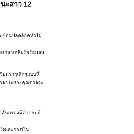
ลยนะสาว 12
ับซ้อนปลดล็อคหัวไม่
่รอเวลาเคลียร์พร้อมจบ
วียนรักๆเลิกๆแบบนี้
มเวลา เพราะคุณอาจจะ
งกลั่นกรองมีคำตอบที่
ัวใจและการเงิน