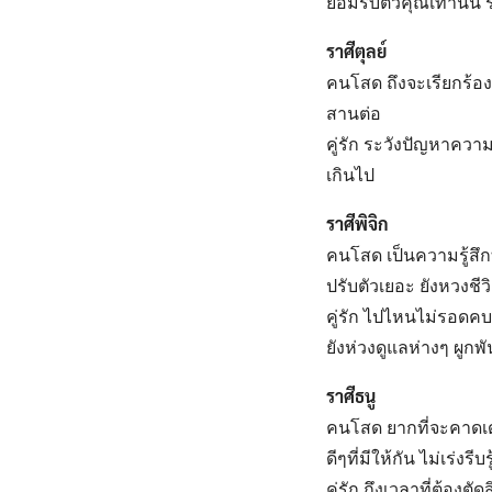
ยอมรับตัวคุณเท่านั้
ราศีตุลย์
คนโสด ถึงจะเรียกร้อง
สานต่อ
คู่รัก ระวังปัญหาควา
เกินไป
ราศีพิจิก
คนโสด เป็นความรู้สึก
ปรับตัวเยอะ ยังหวงชี
คู่รัก ไปไหนไม่รอดค
ยังห่วงดูแลห่างๆ ผูกพ
ราศีธนู
คนโสด ยากที่จะคาดเดา
ดีๆที่มีให้กัน ไม่เร่งร
คู่รัก ถึงเวลาที่ต้อง