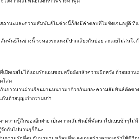
น ระวังความสัมพันธ์แตกหักเพราะคำพูด
สถานะและความสัมพันธ์ในช่วงนี้ก็ยังมีคำตอบที่ไม่ชัดเจนอยู่ดี ที
มสัมพันธ์ในช่วงนี้ ระหองระแหงมีปากเสียงกันบ่อย ละเลยไม่สนใจกั
ที่เปิดเผยไม่ได้แอบรักแอบชอบหรือยังกลัวความผิดหวัง ด้วยสถานะแ
วิตโสด
บกันยาวนานผ่านร้อนผ่านหนาวมาด้วยกันเยอะความสัมพันธ์ตัดขาดก
ันกันด้วยบุญเก่ากรรมเก่า
ความรู้สึกของอีกฝ่าย เป็นความสัมพันธ์ที่พัฒนาไปแบบช้าๆไม่มี
ีบรู้จักกันไปนานๆก็ดีนะ
ตัดสินความรักที่คบกันมานานพร้อมที่จะลงเอยสร้างครอบครัวใช้ชีวิตคู่