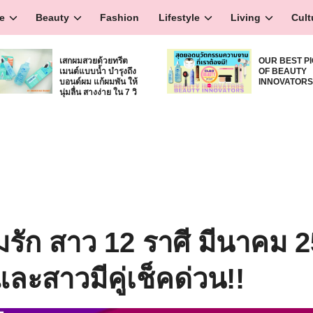
e
Beauty
Fashion
Lifestyle
Living
Cult
เสกผมสวยด้วยทรีต
OUR BEST P
เมนต์แบบน้ำ บำรุงถึง
OF BEAUTY
บอนด์ผม แก้ผมพัน ให้
INNOVATOR
นุ่มลื่น สางง่าย ใน 7 วิ
รัก สาว 12 ราศี มีนาคม 
ะสาวมีคู่เช็คด่วน!!