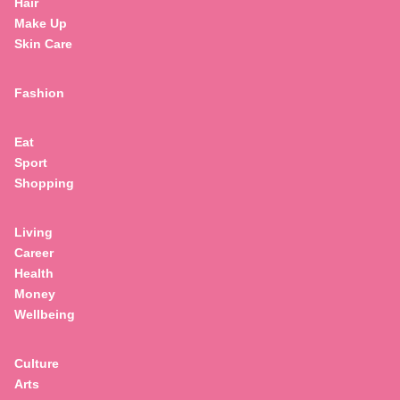
Hair
Make Up
Skin Care
Fashion
,
Self Love
Well-Being
Eat
“เราต้องจริงใจและจริงจังกับความรู้สึกตัวเอง”
Sport
ฮีลใจไปกับ เขื่อน ภัทรดนัย
Shopping
Living
Career
Health
Money
Wellbeing
Culture
Arts