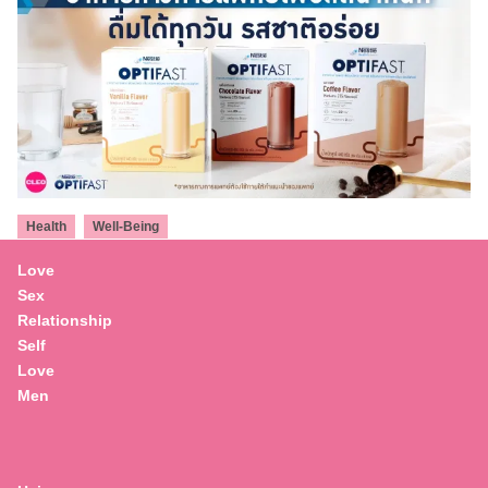
,
Health
Well-Being
“อาหารทางการแพทย์เพื่อลดน้ำหนัก” ใช้แทนมื้อ
Love
อาหารได้ มีสารอาหารหลากหลาย ดื่มได้ทุกวัน
Sex
รสชาติอร่อย
Relationship
Self
Love
Men