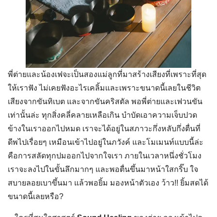
พี่ต่ายและน้องเฟจะเป็นสองแม่ลูกที่มาสร้างเสียงที่เพราะที่สุด
ให้เราฟัง ไม่เคยฟังอะไรเคลิ้มและเพราะขนาดนี้เลยในชีวิต
เสียงจากขันทิเบต และจากขันคริสตัล พอพี่ต่ายและเฟวนขัน
เท่านั้นล่ะ ทุกสิ่งคลี่คลายเหลือเกิน บำบัดเอาความเจ็บปวด
ข้างในเราออกไปหมด เราจะได้อยู่ในสภาวะกึ่งหลับกึ่งตื่นที่
ดีพไปเรื่อยๆ เหมือนเข้าไปอยู่ในภวังค์ และโมเมนท์แบบนี้ล่ะ
คือการสลัดทุกปมออกไปจากใจเรา ภายในเวลาหนึ่งชั่วโมง
เราจะลงไปในขั้นลึกมากๆ และพอตื่นขึ้นมาหน้าใสกริ๊บ ใจ
สบายลอยเบาขึ้นมา แล้วพอยิ้ม มองหน้าตัวเอง ว้าว!! ยิ้มสดได้
ขนาดนี้เลยหรือ?