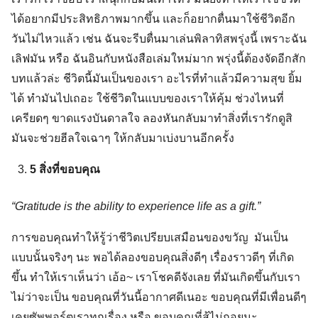
ได้อยากมีประสิทธิภาพมากขึ้น และก็อยากตื่นมาใช้ชีวิตอีก
วันไม่ไหวแล้ว เช่น ฉันจะรีบตื่นมาเล่นพิลาทิสพรุ่งนี้ เพราะฉัน
เลิฟมัน หรือ ฉันอินกับหนังสือเล่มใหม่มาก พรุ่งนี้ต้องจัดอีกสัก
บทแล้วล่ะ ชีวิตนี้มันเป็นของเรา อะไรที่ทำแล้วมีความสุข ยิ้ม
ได้ ทำมันไปเถอะ ใช้ชีวิตในแบบของเราให้คุ้ม ช่วงไหนที่
เครียดๆ ขาดแรงบันดาลใจ ลองหันกลับมาทำสิ่งที่เรารักดูสิ
มันจะช่วยฮีลใจเฉาๆ ให้กลับมาเบ่งบานอีกครั้ง
5 สิ่งที่ขอบคุณ
“Gratitude is the ability to experience life as a gift.”
การขอบคุณทำให้รู้ว่าชีวิตเปรียบเสมือนของขวัญ มันเป็น
แบบนั้นจริงๆ นะ พอได้ลองขอบคุณสิ่งดีๆ เรื่องราวดีๆ ที่เกิด
ขึ้น ทำให้เราเห็นว่า เอ้อ~ เราโชคดีจังเลย ที่มันเกิดขึ้นกับเรา
ไม่ว่าจะเป็น ขอบคุณที่วันนี้อากาศดีเนอะ ขอบคุณที่มีเพื่อนดีๆ
เคยซัพพอร์ตเราทุกเรื่อง หรือ ขอบคุณที่สู้ไม่ถอยนะ