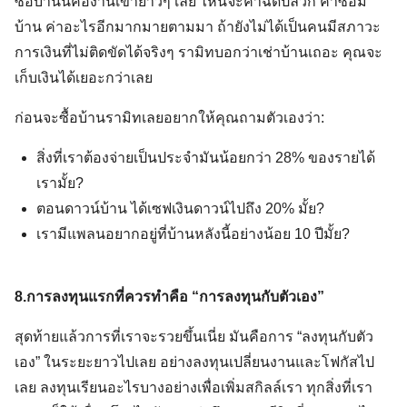
ซื้อบ้านนี่คืองานเข้ายาวๆ เลย ไหนจะค่าฉีดปลวก ค่าซ่อม
บ้าน ค่าอะไรอีกมากมายตามมา ถ้ายังไม่ได้เป็นคนมีสภาวะ
การเงินที่ไม่ติดขัดได้จริงๆ รามิทบอกว่าเช่าบ้านเถอะ คุณจะ
เก็บเงินได้เยอะกว่าเลย
ก่อนจะซื้อบ้านรามิทเลยอยากให้คุณถามตัวเองว่า:
สิ่งที่เราต้องจ่ายเป็นประจำมันน้อยกว่า 28% ของรายได้
เรามั้ย?
ตอนดาวน์บ้าน ได้เซฟเงินดาวน์ไปถึง 20% มั้ย?
เรามีแพลนอยากอยู่ที่บ้านหลังนี้อย่างน้อย 10 ปีมั้ย?
8.การลงทุนแรกที่ควรทำคือ “การลงทุนกับตัวเอง”
สุดท้ายแล้วการที่เราจะรวยขึ้นเนี่ย มันคือการ “ลงทุนกับตัว
เอง” ในระยะยาวไปเลย อย่างลงทุนเปลี่ยนงานและโฟกัสไป
เลย ลงทุนเรียนอะไรบางอย่างเพื่อเพิ่มสกิลล์เรา ทุกสิ่งที่เรา