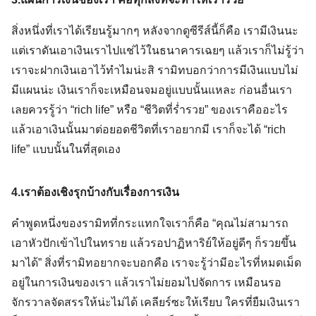
สิ่งหนึ่งที่เราได้เรียนรู้มากๆ หลังจากดูซีรีส์นี้ก็คือ เรามีเงินนะ
แต่เราดันเอาเงินเราไปแช่ไว้ในธนาคารเฉยๆ แล้วเราก็ไม่รู้ว่า
เราจะฝากเงินเอาไว้ทำไมน่ะสิ รามิทบอกว่าการมีเงินแบบไม่
มีแผนน่ะ เงินเราก็จะเหมือนจมอยู่แบบนั้นแหละ ก่อนอื่นเรา
เลยควรรู้ว่า “rich life” หรือ “ชีวิตที่ร่ำรวย” ของเราคืออะไร
แล้วเอาเงินนั้นมาต่อยอดชีวิตที่เราอยากมี เราก็จะได้ “rich
life” แบบนั้นในที่สุดเอง
4.เราต้องเชิงรุกบ้างกับเรื่องการเงิน
คำพูดหนึ่งของรามิทที่กระแทกใจเราก็คือ “คุณไม่สามารถ
เอาหัวปักเข้าไปในทราย แล้วรอปาฏิหาริย์ให้อยู่ดีๆ ก็รวยขึ้น
มาได้” สิ่งที่รามิทอยากจะบอกคือ เราจะรู้ว่ามีอะไรที่หมดเม็ด
อยู่ในการเงินของเรา แล้วเราไม่ยอมไปจัดการ เหมือนรอ
จักรวาลจัดสรรให้น่ะไม่ได้ เคลียร์ซะให้เรียบ ใครที่ยืมเงินเรา