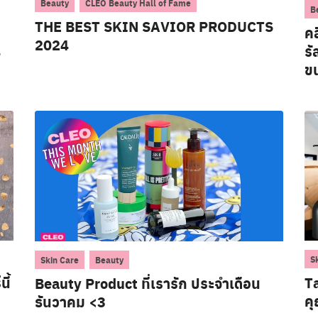
,
Beauty
CLEO Beauty Hall of Fame
B
THE BEST SKIN SAVIOR PRODUCTS
ค
2024
4
รั
ขน
Search
,
S
Skin Care
Beauty
for:
ี้
Ta
Beauty Product ที่เรารัก ประจำเดือน
คุ
ธันวาคม <3