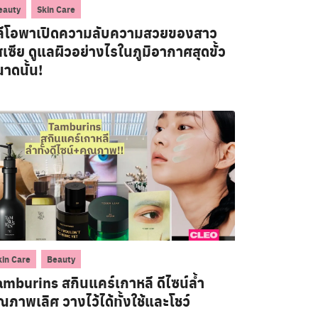
,
eauty
Skin Care
ลีโอพาเปิดความลับความสวยของสาว
สเซีย ดูแลผิวอย่างไรในภูมิอากาศสุดขั้ว
าดนั้น!
,
kin Care
Beauty
mburins สกินแคร์เกาหลี ดีไซน์ล้ำ
ณภาพเลิศ วางไว้ได้ทั้งใช้และโชว์