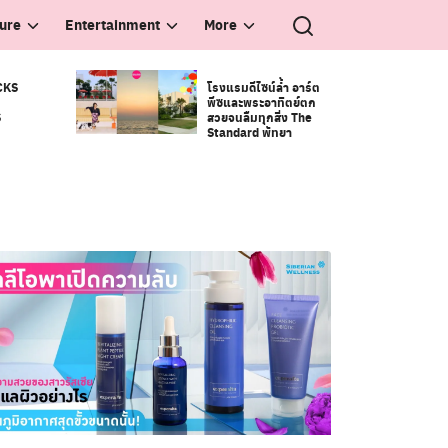
ture
Entertainment
More
CKS
โรงแรมดีไซน์ล้ำ อาร์ต
พีซและพระอาทิตย์ตก
S
สวยจนลืมทุกสิ่ง The
Standard พัทยา