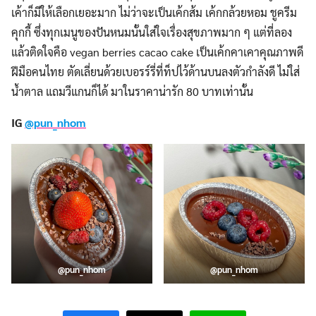
เค้าก็มีให้เลือกเยอะมาก ไม่ว่าจะเป็นเค้กส้ม เค้กกล้วยหอม ชูครีม
คุกกี้ ซึ่งทุกเมนูของปันหนมนั้นใส่ใจเรื่องสุขภาพมาก ๆ แต่ที่ลอง
แล้วติดใจคือ vegan berries cacao cake เป็นเค้กคาเคาคุณภาพดี
ฝีมือคนไทย ตัดเลี่ยนด้วยเบอรร์รี่ที่ท็ปไว้ด้านบนลงตัวกำลังดี ไม่ใส่
น้ำตาล แถมวีแกนก็ได้ มาในราคาน่ารัก 80 บาทเท่านั้น
IG
@pun_nhom
Search
for:
@pun_nhom
@pun_nhom