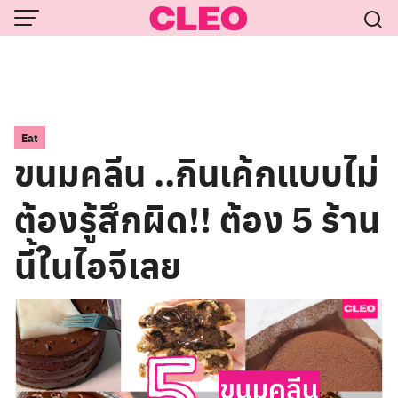
Skip
to
content
Eat
ขนมคลีน ..กินเค้กแบบไม่
ต้องรู้สึกผิด!! ต้อง 5 ร้าน
นี้ในไอจีเลย