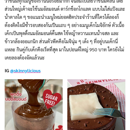
ว่าขนมทุกเมนูของร้านนี้อร่อยมากก จนลืมไปเลยว่าขนมคลีน โดย
ส่วนใหญ่เค้าจะใช้นมอัลมอนด์ ดาร์กช็อกโกแลต แบบไม่ใส่แป้งและ
น้ำตาลใด ๆ ขอแนะนำเมนูใหม่ยอดฮิตประจำร้านที่ใครได้ลองก็
ต้องติดใจมีซ้ำรอบสองกันเป็นแถบ ๆ อย่างเมนูเค้กโมจิยักษ์ ตัวเนื้อ
เค้กเป้นพุดดิ้งนมอัลมอนด์คั้นสด ใช้หญ้าหวานแทนน้ำจสล และ
ข้าวกล้องออแกนิก ส่วนตัวพีคคือโมจินุ่ม ๆ เด้ง ๆ ที่อยู่บนเค้กนี่
แหละ กินคู่กับเค้กคือเริ่ดที่สุด มาในปอนด์ใหญ่ 950 บาท ใครยังไม่
เคยลองต้องจัดแล้วนะ
IG
@skinnylicious