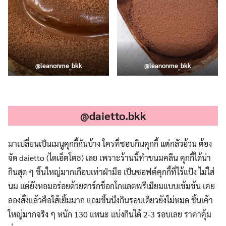
@leanonme_bkk
@leanonme_bkk
.
@daietto.bkk
มาเปลี่ยนเป็นเมนูคุกกี้กันบ้าง ใครที่ชอบกินคุกกี้ แต่กลัวอ้วน ต้อง
จัด daietto (ไดเอ็ตโตธ) เลย เพราะร้านนี้ทำขนมคลีน คุกกี้ได้น่า
กินสุด ๆ ชิ้นใหญ่มากเกือบเท่าฝ่ามือ เป็นซอฟต์คุกกี้ที่ไร้แป้ง ไม่ใส่
นม แต่ยังหอมอร่อยด้วยดาร์กช็อกโกแลตพรีเมียมแบบเข้มข้น เคย
ลองสั่งแล้วคือไส้เยิ้มมาก แถมชิ้นนึงกินรอบเดียวยังไม่หมด ชิ้นเค้า
ใหญ่มากจริง ๆ หนัก 130 แหนะ แบ่งกินได้ 2-3 รอบเลย ราคาคุ้ม