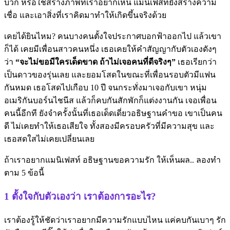
บวก หรือใช้สร้างภาพที่เราอยากเห็น แมนิเฟสท์ยังสร้างความ
เชื่อ และเอาสิ่งที่เราคิดมาทำให้เกิดขึ้นจริงด้วย
เคยได้ยินไหม? คนบางคนตั้งใจประกาศบอกฟ้าออกไป แล้วเขา
ก็ได้ เคยมีเพื่อนสาวคนหนึ่ง เธอเคยให้คำสัญญากับตัวเองดังๆ
ว่า
“จะไม่ขอมีใครเด็ดขาด ถ้าไม่เจอคนที่ดีจริงๆ”
เธอเรียกว่า
เป็นดาวของรุ่นเลย และยอมโสดในขณะที่เพื่อนรอบตัวมีแฟน
กันหมด เธอโสดไปเกือบ 10 ปี จนกระทั่งมาเจอกับเขา หนุ่ม
อเมริกันบอร์นไชนีส แล้วก็คบกันสักพักก็แต่งงานกัน เจอเพื่อน
คนนี้อีกที ยังจำครั้งนั้นที่เธอเด็ดเดี่ยวอธิษฐานคำขอ เขาเป็นคน
ดี ไม่เคยทำให้เธอเสียใจ ทั้งสองมีครอบครัวที่มีความสุข และ
เธอสดใสไม่เคยเปลี่ยนเลย
ถ้าเราอยากแมนิเฟสท์ อธิษฐานขอความรัก ให้เห็นผล.. ลองทำ
ตาม 5 ข้อนี้
1 ตั้งใจกับตัวเองว่า เราต้องการอะไร?
เราต้องรู้ให้ชัดว่าเราอยากมีความรักแบบไหน แค่คบกันเบาๆ รัก