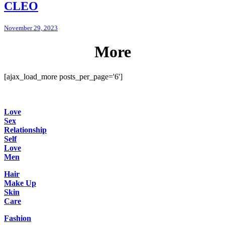
CLEO
November 29, 2023
More
[ajax_load_more posts_per_page='6']
Love
Sex
Relationship
Self
Love
Men
Hair
Make Up
Skin
Care
Fashion