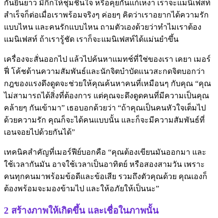
กันยืนยาว มีกิ๊กให้ชุ่มชื่นใจ หรือคุยกันแก้เหงา เราจะแมนิเฟสท์
สำเร็จก็ต่อเมื่อเราพร้อมจริงๆ ค่อยๆ คิดว่าเราอยากได้ความรัก
แบบไหน และคนรักแบบไหน ถามตัวเองด้วยว่าทำไมเราต้อง
แมนิเฟสท์ ถ้าเรารู้ชัด เราก็จะแมนิเฟสท์ได้แม่นยำขึ้น
เครื่องจะสั่นออกไป แล้วไปค้นหาแมทช์ที่ใช่ของเรา เคยา เมอร์
ฟี่ โค้ชด้านความสัมพันธ์และนักจิตบำบัดแนวสะกดจิตบอกว่า
กฎของแรงดึงดูดจะช่วยให้คุณค้นหาคนที่เหมือนๆ กับคุณ “คุณ
ไม่สามารถได้สิ่งที่ต้องการ แต่คุณจะดึงดูดคนที่มีความเป็นคุณ
คล้ายๆ กันเข้ามา” เธอบอกด้วยว่า “ถ้าคุณเป็นคนหัวใจเต็มไป
ด้วยความรัก คุณก็จะได้คนแบบนั้น และก็จะมีความสัมพันธ์ที่
เอนจอยไปด้วยกันได้”
เทคนิคสำคัญที่เมอร์ฟีย์บอกคือ “คุณต้องเขียนมันออกมา และ
ใช้เวลากันมัน อาจใช้เวลาเป็นอาทิตย์ หรือสองสามวัน เพราะ
คนทุกคนมาพร้อมข้อดีและข้อเสีย รวมถึงตัวคุณด้วย คุณเองก็
ต้องพร้อมจะมองข้ามไป และให้อภัยให้เป็นนะ”
2 สร้างภาพให้เกิดขึ้น และเชื่อในภาพนั้น