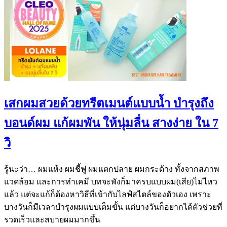
เสกผมสวยด้วยทรีตเมนต์แบบน้ำ บำรุงถึง
บอนด์ผม แก้ผมพัน ให้นุ่มลื่น สางง่าย ใน 7
วิ
รู้นะว่า… ผมแห้ง ผมชี้ฟู ผมแตกปลาย ผมกระด้าง ทั้งจากสภาพ
แวดล้อม และการทำเคมี บทจะพังก็มาครบแบบผม(เสีย)ไม่ไหว
แล้ว แต่จะแก้ก็ต้องหาวิธีที่เข้ากับไลฟ์สไตล์ของตัวเอง เพราะ
บางวันก็มีเวลาบำรุงผมแบบเต็มขั้น แต่บางวันก็อยากได้ตัวช่วยที่
รวดเร็วและสบายผมมากขึ้น