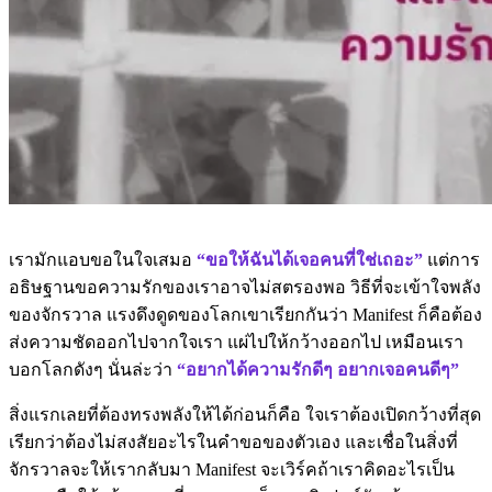
เรามักแอบขอในใจเสมอ
“ขอให้ฉันได้เจอคนที่ใช่เถอะ”
แต่การ
อธิษฐานขอความรักของเราอาจไม่สตรองพอ วิธีที่จะเข้าใจพลัง
ของจักรวาล แรงดึงดูดของโลกเขาเรียกกันว่า Manifest ก็คือต้อง
ส่งความชัดออกไปจากใจเรา แผ่ไปให้กว้างออกไป เหมือนเรา
บอกโลกดังๆ นั่นล่ะว่า
“อยากได้ความรักดีๆ อยากเจอคนดีๆ”
สิ่งแรกเลยที่ต้องทรงพลังให้ได้ก่อนก็คือ ใจเราต้องเปิดกว้างที่สุด
เรียกว่าต้องไม่สงสัยอะไรในคำขอของตัวเอง และเชื่อในสิ่งที่
จักรวาลจะให้เรากลับมา Manifest จะเวิร์คถ้าเราคิดอะไรเป็น