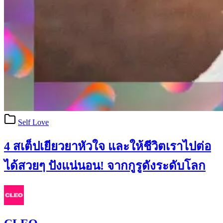
Self Love
4 สเต็ปเยียวยาหัวใจ และให้ชีวิตเราไปต่อ
ได้สวยๆ ปังแน่นอน! จากกูรูดังระดับโลก