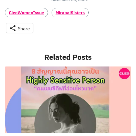
CleoWomenIssue
MirabalSisters
Share
Related Posts