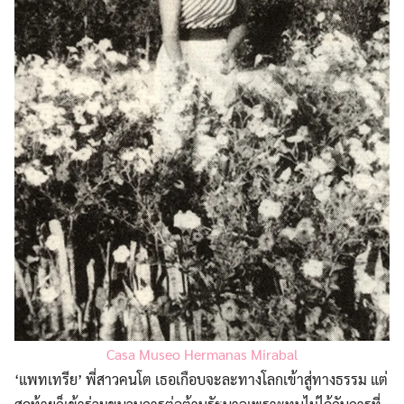
Casa Museo Hermanas Mirabal
‘แพทเทรีย’ พี่สาวคนโต เธอเกือบจะละทางโลกเข้าสู่ทางธรรม แต่