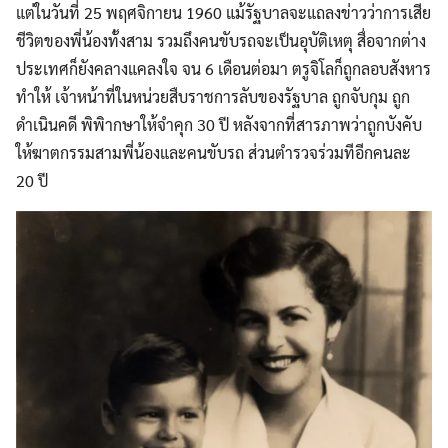
แต่ในวันที่ 25 พฤศจิกายน 1960 แม้รัฐบาลจะแถลงข่าวว่าการเสีย
ชีวิตของพี่น้องทั้งสาม รวมถึงคนขับรถจะเป็นอุบัติเหตุ สื่อจากต่าง
ประเทศก็ยังคลางแคลงใจ จน 6 เดือนต่อมา ตรูจิโลก็ถูกลอบสังหาร
ทำให้ เจ้าหน้าที่ในหน่วยสืบราชการลับของรัฐบาล ถูกจับกุม ถูก
ดำเนินคดี พิพิากษาให้จำคุก 30 ปี หลังจากที่สารภาพว่าถูกบังคับ
ให้ฆาตกรรมสามพี่น้องและคนขับรถ ส่วนตำรวจร่วมทีอีกคนละ
20 ปี