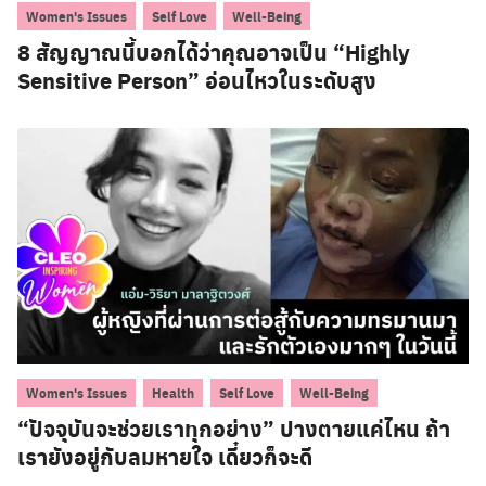
,
,
Women's Issues
Self Love
Well-Being
8 สัญญาณนี้บอกได้ว่าคุณอาจเป็น “Highly
Sensitive Person” อ่อนไหวในระดับสูง
,
,
,
Women's Issues
Health
Self Love
Well-Being
“ปัจจุบันจะช่วยเราทุกอย่าง” ปางตายแค่ไหน ถ้า
เรายังอยู่กับลมหายใจ เดี๋ยวก็จะดี