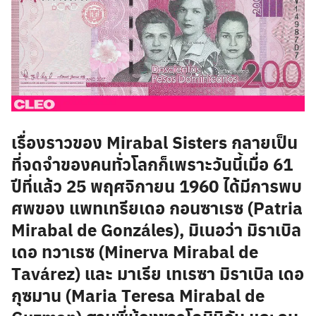
เรื่องราวของ Mirabal Sisters กลายเป็น
ที่จดจำของคนทั่วโลกก็เพราะวันนี้เมื่อ 61
ปีที่แล้ว 25 พฤศจิกายน 1960 ได้มีการพบ
ศพของ แพทเทรียเดอ กอนซาเรซ (Patria
Mirabal de Gonzáles), มิเนอว่า มิราเบิล
เดอ ทวาเรซ (Minerva Mirabal de
Tavárez) และ มาเรีย เทเรซา มิราเบิล เดอ
กุซมาน (Maria Teresa Mirabal de