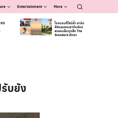
ture
Entertainment
More
CKS
โรงแรมดีไซน์ล้ำ อาร์ต
พีซและพระอาทิตย์ตก
S
สวยจนลืมทุกสิ่ง The
Standard พัทยา
รับยัง