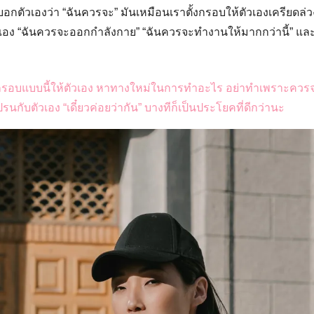
อกตัวเองว่า “ฉันควรจะ” มันเหมือนเราตั้งกรอบให้ตัวเองเครียดล่ว
ัวเอง “ฉันควรจะออกกำลังกาย” “ฉันควรจะทำงานให้มากกว่านี้” 
งกรอบแบบนี้ให้ตัวเอง หาทางใหม่ในการทำอะไร อย่าทำเพราะควร
นกับตัวเอง “เดี๋ยวค่อยว่ากัน” บางทีก็เป็นประโยคที่ดีกว่านะ