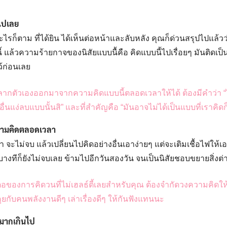
นไปเลย
อะไรก็ตาม ที่ได้ยิน ได้เห็นต่อหน้าและลับหลัง คุณก็ด่วนสรุปไปแล้วว่
้ แล้วความร้ายกาจของนิสัยแบบนื้คือ คิดแบบนี้ไปเรื่อยๆ มันติดเป็
ว้ก่อนเลย
งลากตัวเองออกมาจากความคิดแบบนี้ตลอดเวลาให้ได้ ต้องมีคำว่า “
ื่นแง่ลบแบบนั้นสิ” และที่สำคัญคือ “มันอาจไม่ได้เป็นแบบที่เราคิดก
ความคิดตลอดเวลา
จะไม่จบ แล้วเปลี่ยนไปคิดอย่างอื่นเอาง่ายๆ แต่จะเติมเชื้อไฟให
 บางทีก็ยังไม่จบเลย ข้ามไปอีกวันสองวัน จนเป็นนิสัยชอบขยายสิ่งต
ต้นตอของการคิดวนที่ไม่เฮลธ์ตี้เลยสำหรับคุณ ต้องจำกัดวงความคิดให้
ุยกับคนพลังงานดีๆ เล่าเรื่องดีๆ ให้กันฟังแทนนะ
 มากเกินไป