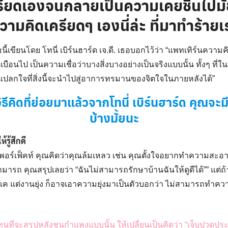
รียดเองจนกลายเป็นความเคยชินไปมั้
วามคิดเครียดๆ เองนี่ล่ะ ที่มาทำร้ายเ
เขียนโดย โทนี่ เบิร์นฮาร์ด เจ.ดี. เธอบอกไว้ว่า “แพทเทิร์นความคิ
ดเบือนไป เป็นความเชื่อว่าบางสิ่งบางอย่างเป็นจริงแบบนั้น ทั้งๆ ที่
องแปลกใจที่สิ่งนี้จะนำไปสู่อาการทรมานของจิตใจในภายหลังได้”
วิธีคิดที่ย่อยมาแล้วจากโทนี่ เบิร์นฮาร์ด คุณจะม
บ้างมั้ยนะ
รู้สึกดี
ไม่เพอร์เฟ็คท์ คุณคิดว่าคุณล้มเหลว เช่น คุณตั้งใจอยากทำความสะอาด
ามารถ คุณสรุปเลยว่า “ฉันไม่สามารถรักษาบ้านฉันให้ดูดีได้”” แต่
 แต่งานยุ่ง ก็อาจเอาความยุ่งมาเป็นตัวบอกว่า ไม่สามารถทำคว
นที่จะสรุปหลังชนกำแพงแบบนั้น ให้เปลี่ยนเป็นคิดว่า “เจ็บปวดประม