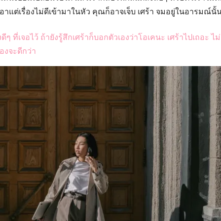
่งเอาแต่เรื่องไม่ดีเข้ามาในหัว คุณก็อาจเจ็บ เศร้า จมอยู่ในอารมณ์นั
งดีๆ ที่เจอไว้ ถ้ายังรู้สึกเศร้าก็บอกตัวเองว่าโอเคนะ เศร้าไปเถอะ ไ
เองจะดีกว่า