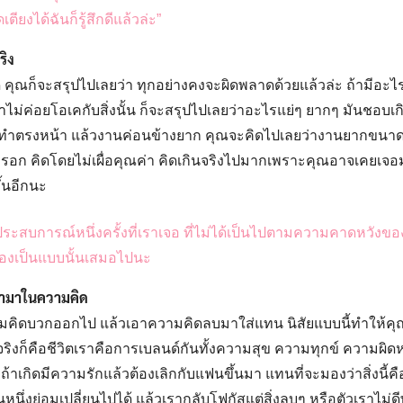
เตียงได้ฉันก็รู้สึกดีแล้วล่ะ”
ริง
าด คุณก็จะสรุปไปเลยว่า ทุกอย่างคงจะผิดพลาดด้วยแล้วล่ะ ถ้ามีอะไรที
ราไม่ค่อยโอเคกับสิ่งนั้น ก็จะสรุปไปเลยว่าอะไรแย่ๆ ยากๆ มันชอบเก
องทำตรงหน้า แล้วงานค่อนข้างยาก คุณจะคิดไปเลยว่างานยากขนาด
หรอก คิดโดยไม่เผื่อคุณค่า คิดเกินจริงไปมากเพราะคุณอาจเคยเจอม
ึ้นอีกนะ
ประสบการณ์หนึ่งครั้งที่เราเจอ ที่ไม่ได้เป็นไปตามความคาดหวังของ
องเป็นแบบนั้นเสมอไปนะ
้ามาในความคิด
มคิดบวกออกไป แล้วเอาความคิดลบมาใส่แทน นิสัยแบบนี้ทำให้คุ
มจริงก็คือชีวิตเราคือการเบลนด์กันทั้งความสุข ความทุกข์ ความผิดห
้าเกิดมีความรักแล้วต้องเลิกกับแฟนขึ้นมา แทนที่จะมองว่าสิ่งนี้คือ
ันหนึ่งย่อมเปลี่ยนไปได้ แล้วเรากลับโฟกัสแต่สิ่งลบๆ หรือตัวเราไม