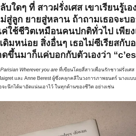
ลับใดๆ ที่ สาวฝรั่งเศส เขาเรียนรู้เ
่สู่ลูก ยายสู่หลาน ถ้าถามเธอจะบอก
ค่ใช้ชีวิตเหมือนคนปกติทั่วไป เพียง
ดิมหน่อย สิ่งอื่นๆ เธอไม่ซีเรียสกับอ
ขึ้นมาก็แค่บอกกับตัวเองว่า “c’est
Parisian Wherever you are
ที่เขียนโดยสี่สาวเพื่อนรักชาวฝรั่งเ
Maigret และ Anne Berest ผู้ซึ่งคลุกคลีในวงการภาพยนตร์ นางแบบ
พอจะนึกได้มาอัดแน่นเอาไว้ ในทุกด้านของชีวิต อย่างเช่น