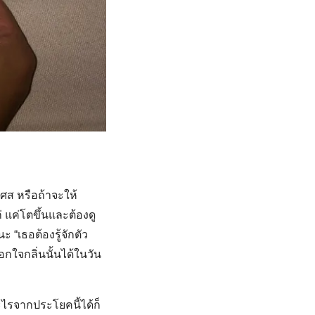
เศส หรือถ้าจะให้
 แค่โตขึ้นและต้องดู
ะ “เธอต้องรู้จักตัว
นอกใจกลิ่นนั้นได้ในวัน
อะไรจากประโยคนี้ได้ก็