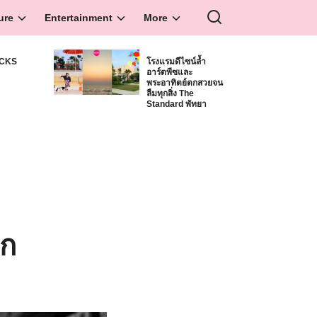
ure
Entertainment
More
ICKS
โรงแรมดีไซน์ล้ำ
อาร์ตพีซและ
S
พระอาทิตย์ตกสวยจน
ลืมทุกสิ่ง The
Standard พัทยา
อก