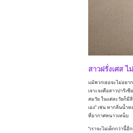
สาวฝรั่งเศส ไม่
แม้พวกเธอจะไม่อยากดู
เจาะจงคือสาวปาริเซีย
สมวัย ในแต่ละวัยก็มีส
เอง” เช่น หากลิ่นน้ำหอ
ที่อากาศหนาวเหน็บ
“เราจะไม่เด็กกว่านี้อ