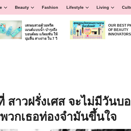
e
Beauty
Fashion
Lifestyle
Living
Cult
เสกผมสวยด้วยทรีต
OUR BEST P
เมนต์แบบน้ำ บำรุงถึง
OF BEAUTY
บอนด์ผม แก้ผมพัน ให้
INNOVATOR
นุ่มลื่น สางง่าย ใน 7 วิ
ที่ สาวฝรั่งเศส จะไม่มีวันบ
่พวกเธอท่องจำมันขึ้นใจ