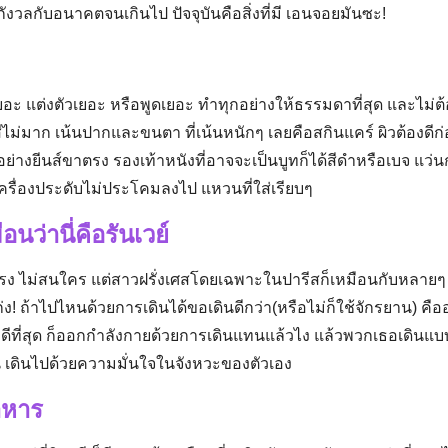
Search
ังวลกับอนาคตจนเกินไป ปัจจุบันคือสิ่งที่มี เอนจอยมันซะ!
for:
เยอะ แต่งตัวเยอะ หรือพูดเยอะ ทำทุกอย่างให้ธรรมดาที่สุด และไม่ต้
ไม่มาก เน้นปากและขนตา ที่เน้นหนักๆ เลยคือสกินแคร์ ผิวต้องดีก่อน
ย่างยีนส์ขาตรง รองเท้าหนังที่อาจจะเป็นบูทก็ได้สีดำหรือเบจ แว่นก
ว เครื่องประดับไม่ประโคมลงไป แหวนที่ใส่เรียบๆ
อนว่านี่คือรันเวย์
ตรง ไม่สนใคร แต่สาวฝรั่งเศสโดยเฉพาะในปารีสก็เหมือนกับหลายๆ 
่ง! ถ้าไปไหนด้วยการเดินได้ขอเดินดีกว่า(หรือไม่ก็ใช้จักรยาน) คือ
มที่ดีที่สุด ก็ออกกำลังกายด้วยการเดินแทนแล้วไง แล้วพวกเธอเดินแ
ไหน เดินไปด้วยความมั่นใจในจังหวะของตัวเอง
อาหาร