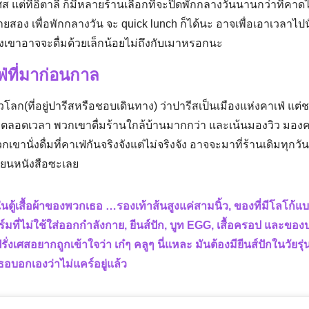
เศส แต่ที่อิตาลี ก็มีหลายร้านเลือกที่จะปิดพักกลางวันนานกว่าที่คา
่ายสอง เพื่อพักกลางวัน จะ quick lunch ก็ได้นะ อาจเพื่อเอาเวลาไปนั
งจังเขาอาจจะดื่มด้วยเล็กน้อยไม่ถึงกับเมาหรอกนะ
่ที่มาก่อนกาล
ชาวโลก(ที่อยู่ปารีสหรือชอบเดินทาง) ว่าปารีสเป็นเมืองแห่งคาเฟ่ แต่ช
 ตลอดเวลา พวกเขาดื่มร้านใกล้บ้านมากกว่า และเน้นมองวิว มองคน 
กเขานั่งดื่มที่คาเฟ่กันจริงจังแต่ไม่จริงจัง อาจจะมาที่ร้านเดิมทุกวั
ียนหนังสือซะเลย
จอในตู้เสื้อผ้าของพวกเธอ …รองเท้าส้นสูงแค่สามนิ้ว, ของที่มีโลโก้แ
์มที่ไม่ใช้ใส่ออกกำลังกาย, ยีนส์ปัก, บูท EGG, เสื้อครอป และของป
ั่งเศสอยากถูกเข้าใจว่า เก๋ๆ คลูๆ นี่แหละ มันต้องมียีนส์ปักในวัยร
อบอกเองว่าไม่แคร์อยู่แล้ว