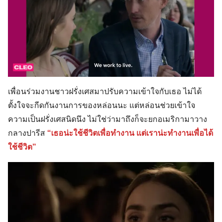
เพื่อนร่วมงานชาวฝรั่งเศสมาปรับความเข้าใจกับเธอ ไม่ได้
ตั้งใจจะกีดกันงานการของหล่อนนะ แต่หล่อนช่วยเข้าใจ
ความเป็นฝรั่งเศสนิดนึง ไม่ใช่ว่ามาถึงก็จะยกอเมริกามาวาง
กลางปารีส
“เธอน่ะใช้ชีวิตเพื่อทำงาน แต่เราน่ะทำงานเพื่อได้
ใช้ชีวิต”