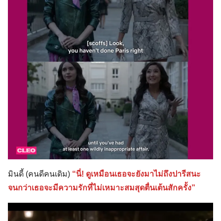
มินดี้ (คนดีคนเดิม)
“นี่! ดูเหมือนเธอจะยังมาไม่ถึงปารีสนะ
จนกว่าเธอจะมีความรักที่ไม่เหมาะสมสุดตื่นเต้นสักครั้ง”