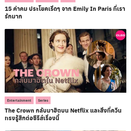
15 คำคม ประโยคเริ่ดๆ จาก Emily In Paris ที่เรา
รักมาก
,
Entertainment
Series
The Crown กลับมาฮิตบน Netflix และสิ่งที่ควีน
ทรงรู้สึกต่อซีรีส์เรื่องนี้