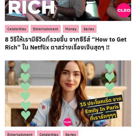
,
,
,
Celebrities
Entertainment
Money
Series
8 วิธีให้เรามีชีวิตที่รวยขึ้น จากซีรีส์ “How to Get
Rich” ใน Netflix ตาสว่างเรื่องเงินสุดๆ !!
,
,
Entertainment
Celebrities
Series