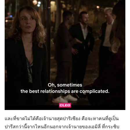
และที่ขาดไม่ได้คือเจ้านายสุดปาริเซียง คือจะหาคนที่ดูเป็น
ปารีสกว่านี้จากไหนอีกนอกจากเจ้านายของเอมิลี่ ที่กระซิบ