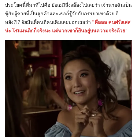
ประโยคนี้ที่มาที่ไปคือ ยัยเอมิลี่งงอ๊องไปเลยว่า เจ้านายฉันเป็น
ชู้กับผู้ชายที่เป็นลูกค้าและเธอก็รู้จักกับภรรยาเขาด้วย อิ
หยัง?!? ยัยมินดี้คนดีคนเดิมเลยบอกเธอว่า
“คือออ คนฝรั่งเศส
น่ะ โรแมนติกก็จริงนะ แต่พวกเขาก็ยืนอยู่บนความจริงด้วย”