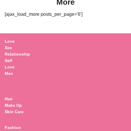
More
[ajax_load_more posts_per_page='6']
Love
Sex
Relationship
Self
Love
Men
Hair
Make Up
Skin Care
Fashion