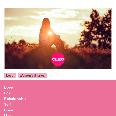
,
Love
Women's Stories
ฉันไม่โชคดีพอที่จะมีผู้ชายสักคน “มองเห็นฉันใน
Love
แบบที่ฉันเป็น”
Sex
Relationship
Self
Love
Men