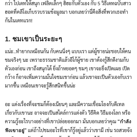
กว่า ไปเดทให้สนุก เฟลิตเล็กๆ ฮิฮะกับตัวเอง กับ 5 วิธีเดทฉบับสาว
ฮอตที่คลีโอเก็บรวบรวมข้อมูลมา บอกเลยว่านี่คือสิ่งที่พวกเธอทำ
กันในเดทแรก!
1. ชมเขาเป็นระยะๆ
แน่ะ..ทำยากเหมือนกัน กับคนนิ่งๆ แบบเรา แต่ผู้ชายน่ะชอบให้คน
ชมจริงๆ นะ เพราะธรรมชาติแล้วอีโก้ผู้ชาย เขาต้องรู้สึกดีงามกับ
ตัวเองก่อน เขาถึงสนุกได้ ยิ่งถ้าหยอดๆ ชมๆ เขาจะยิ่งเปิดเผย เปิด
กว้าง ก็อาจเพิ่มความมั่นใจชมเขาก่อน แล้วเขาจะเป็นตัวเองกับเรา
มากขึ้น เหมือนเขาจะรู้สึกสนิทขึ้นน่ะ
อะ แต่งเรื่องที่จะชมก็ต้องเนียนๆ และมีความเชื่อมโยงกับดีเทล
เกี่ยวกับเขานะ อาจจะเป็นสไตล์การแต่งตัว วิธีคิด วิธีมองโลก หรือ
ความรู้อะไรบางอย่างที่เขาปล่อยออกมา มันบอกเลยว่าคุณ
“กำลัง
แต่ถ้าไปชมอะไรที่เขาก็รู้อยู่แล้วว่าเขามี เช่น รถสวยจัง
ฟังเขาอยู่”