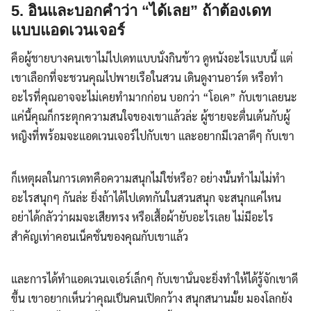
5. อินและบอกคำว่า “ได้เลย” ถ้าต้องเดท
แบบแอดเวนเจอร์
คือผู้ชายบางคนเขาไม่ไปเดทแบบนั่งกินข้าว ดูหนังอะไรแบบนี้ แต่
เขาเลือกที่จะชวนคุณไปพายเรือในสวน เดินดูงานอาร์ต หรือทำ
Search
อะไรที่คุณอาจจะไม่เคยทำมากก่อน บอกว่า “โอเค” กับเขาเลยนะ
for:
แค่นี้คุณก็กระตุกความสนใจของเขาแล้วล่ะ ผู้ชายจะตื่นเต้นกับผู้
หญิงที่พร้อมจะแอดเวนเจอร์ไปกับเขา และอยากมีเวลาดีๆ กับเขา
ก็เหตุผลในการเดทคือความสนุกไม่ใช่หรือ? อย่างนั้นทำไมไม่ทำ
อะไรสนุกๆ กันล่ะ ยิ่งถ้าได้ไปเดทกันในสวนสนุก จะสนุกแค่ไหน
อย่าได้กลัวว่าผมจะเสียทรง หรือเสื้อผ้ายับอะไรเลย ไม่มีอะไร
สำคัญเท่าคอนเน็คชั่นของคุณกับเขาแล้ว
และการได้ทำแอดเวนเจเอร์เล็กๆ กับเขานั่นจะยิ่งทำให้ได้รู้จักเขาดี
ขึ้น เขาอยากเห็นว่าคุณเป็นคนเปิดกว้าง สนุกสนานมั้ย มองโลกยัง