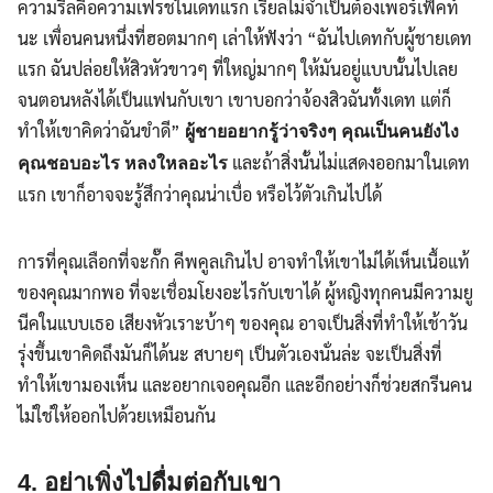
ความรีลคือความเฟรชในเดทแรก เรียลไม่จำเป็นต้องเพอร์เฟ็คท์
นะ เพื่อนคนหนึ่งที่ฮอตมากๆ เล่าให้ฟังว่า “ฉันไปเดทกับผู้ชายเดท
แรก ฉันปล่อยให้สิวหัวขาวๆ ที่ใหญ่มากๆ ให้มันอยู่แบบนั้นไปเลย
จนตอนหลังได้เป็นแฟนกับเขา เขาบอกว่าจ้องสิวฉันทั้งเดท แต่ก็
ทำให้เขาคิดว่าฉันขำดี”
ผู้ชายอยากรู้ว่าจริงๆ คุณเป็นคนยังไง
และถ้าสิ่งนั้นไม่แสดงออกมาในเดท
คุณชอบอะไร หลงใหลอะไร
แรก เขาก็อาจจะรู้สึกว่าคุณน่าเบื่อ หรือไว้ตัวเกินไปได้
การที่คุณเลือกที่จะกั๊ก คีพคูลเกินไป อาจทำให้เขาไม่ได้เห็นเนื้อแท้
ของคุณมากพอ ที่จะเชื่อมโยงอะไรกับเขาได้ ผู้หญิงทุกคนมีความยู
นีคในแบบเธอ เสียงหัวเราะบ้าๆ ของคุณ อาจเป็นสิ่งที่ทำให้เช้าวัน
รุ่งขึ้นเขาคิดถึงมันก็ได้นะ สบายๆ เป็นตัวเองนั่นล่ะ จะเป็นสิ่งที่
ทำให้เขามองเห็น และอยากเจอคุณอีก และอีกอย่างก็ช่วยสกรีนคน
ไม่ใช่ให้ออกไปด้วยเหมือนกัน
4. อย่าเพิ่งไปดื่มต่อกับเขา