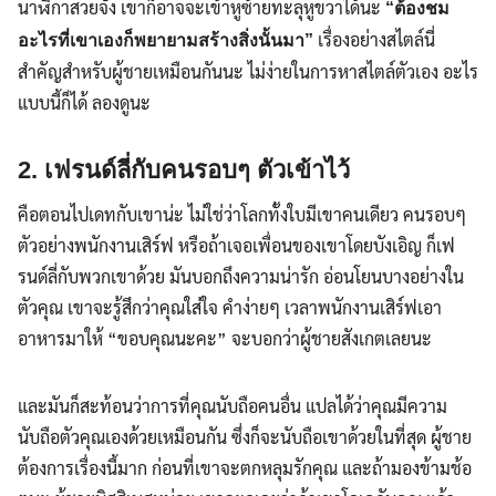
นาฬิกาสวยจัง เขาก็อาจจะเข้าหูซ้ายทะลุหูขวาได้นะ
“ต้องชม
เรื่องอย่างสไตล์นี่
อะไรที่เขาเองก็พยายามสร้างสิ่งนั้นมา”
สำคัญสำหรับผู้ชายเหมือนกันนะ ไม่ง่ายในการหาสไตล์ตัวเอง อะไร
แบบนี้ก็ได้ ลองดูนะ
2. เฟรนด์ลี่กับคนรอบๆ ตัวเข้าไว้
คือตอนไปเดทกับเขาน่ะ ไม่ใช่ว่าโลกทั้งใบมีเขาคนเดียว คนรอบๆ
ตัวอย่างพนักงานเสิร์ฟ หรือถ้าเจอเพื่อนของเขาโดยบังเอิญ ก็เฟ
รนด์ลี่กับพวกเขาด้วย มันบอกถึงความน่ารัก อ่อนโยนบางอย่างใน
ตัวคุณ เขาจะรู้สึกว่าคุณใส่ใจ คำง่ายๆ เวลาพนักงานเสิร์ฟเอา
อาหารมาให้ “ขอบคุณนะคะ” จะบอกว่าผู้ชายสังเกตเลยนะ
และมันก็สะท้อนว่าการที่คุณนับถือคนอื่น แปลได้ว่าคุณมีความ
นับถือตัวคุณเองด้วยเหมือนกัน ซึ่งก็จะนับถือเขาด้วยในที่สุด ผู้ชาย
ต้องการเรื่องนี้มาก ก่อนที่เขาจะตกหลุมรักคุณ และถ้ามองข้ามช้อ