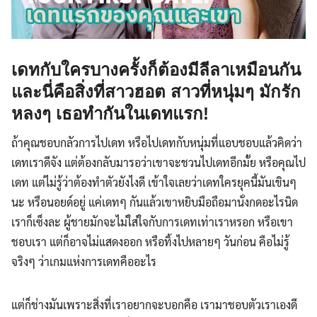
เดทกับใครบางครั้งก็ต้องมีลีลาเหมือนกัน
และนี่คือสิ่งที่สาวฮอต สาวที่หนุ่มๆ มักรัก
หลงๆ เธอทำกันในเดทแรก!
ถ้าคุณชอบกลัวการไปเดท หรือไปเดทกับหนุ่มที่แอบชอบแล้วคิดว่า
เดทเราดีจัง แต่ต้องกลับมารอว่าเขาจะชวนไปเดทอีกมั้ย หรือคุณไป
เดท แต่ไม่รู้ว่าต้องทำตัวยังไงดี เข้าใจเลยว่าเดทใครยุคนี้มันเขินๆ
นะ หรือนอยด์อยู่ แค่เดทๆ กันแล้วเขาหยิบมือถือมานั่งกดอะไรนิด
เราก็เซ็งละ ผู้ชายมักจะไม่ใส่ใจกับการเดทเท่าเราหรอก หรือเขา
ชอบเรา แต่ก็อาจไม่แสดงออก หรือทิ้งไปหลายๆ วันก่อน คือไม่รู้
จริงๆ ว่าเกมแห่งการเดทคืออะไร
แต่ก็ช่างมันเพราะสิ่งที่เราอยากจะบอกคือ เรามาชอบตัวเราเองดี