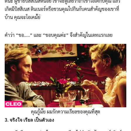
ตนะ ผู้ชายบิสสิเนสหน่อย เขาจะดูเลยว่าถ้าเขาโอเคกับคุณ แล้ว
เกิดมีบิสสิเนส ดินเนอร์หรือชวนคุณไปกินกับคนสำคัญของเขาที่
บ้าน คุณจะโอเคมั้ย่
คำว่า “ขอ…..” และ “ขอบคุณค่ะ” จึงสำคัญในเดทแรกเลย
คุณรู้มั้ย ผมรักความเรียลของคุณที่สุด
3. จริงใจ เรียล เป็นตัวเอง