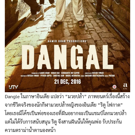
Dangle ในภาษาอินเดีย แปลว่า “มวยปล้ำ” ภาพยนตร์เรื่องนี้สร้าง
จากชีวิตจริงของนักกีฬามวยปล้ำหญิงของอินเดีย “ริตู โฟกาด”
โดยเธอมีโค้ชเป็นพ่อของเธอที่ฝันอยากจะเป็นแชมป์โลกมวยปล้ำ
แต่ไม่ได้รับการสนับสนุน ริตู จึงสานฝันนั้นให้คุณพ่อ รับประกัน
ความดราม่าน้ำตานองหน้า