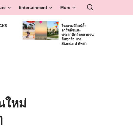
ure
Entertainment
More
ICKS
โรงแรมดีไซน์ล้ำ
อาร์ตพีซและ
S
พระอาทิตย์ตกสวยจน
ลืมทุกสิ่ง The
Standard พัทยา
่นใหม่
ๆ