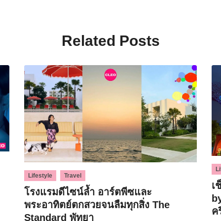
Related Posts
Li
,
Lifestyle
Travel
เ
โรงแรมดีไซน์ล้ำ อาร์ตพีซและ
b
พระอาทิตย์ตกสวยจนลืมทุกสิ่ง The
คร
Standard พัทยา