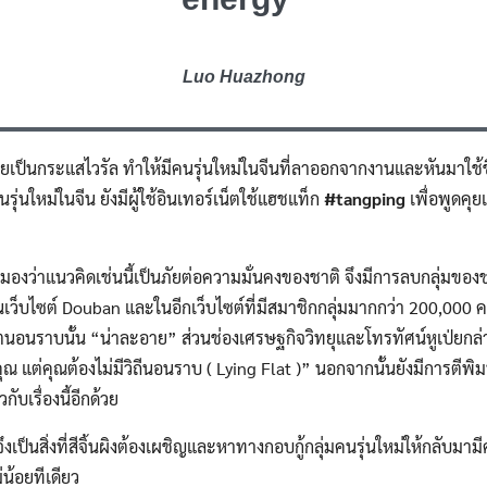
Search
for:
Luo Huazhong
ยเป็นกระแสไวรัล ทำให้มีคนรุ่นใหม่ในจีนที่ลาออกจากงานและหันมาใช้ชี
รุ่นใหม่ในจีน ยังมีผู้ใช้อินเทอร์เน็ตใช้แฮชแท็ก
#tangping
เพื่อพูดคุ
มองว่าแนวคิดเช่นนี้เป็นภัยต่อความมั่นคงของชาติ จึงมีการลบกลุ่มของชา
เว็บไซต์ Douban และในอีกเว็บไซต์ที่มีสมาชิกกลุ่มมากกว่า 200,000 
ีวิตนอนราบนั้น “น่าละอาย” ส่วนช่องเศรษฐกิจวิทยุและโทรทัศน์หูเป่ยก
ต่คุณต้องไม่มีวิถีนอนราบ ( Lying Flat )” นอกจากนั้นยังมีการตีพิมพ
วกับเรื่องนี้อีกด้วย
จึงเป็นสิ่งที่สีจิ้นผิงต้องเผชิญและหาทางกอบกู้กลุ่มคนรุ่นใหม่ให้กลับมาม
ม่น้อยทีเดียว