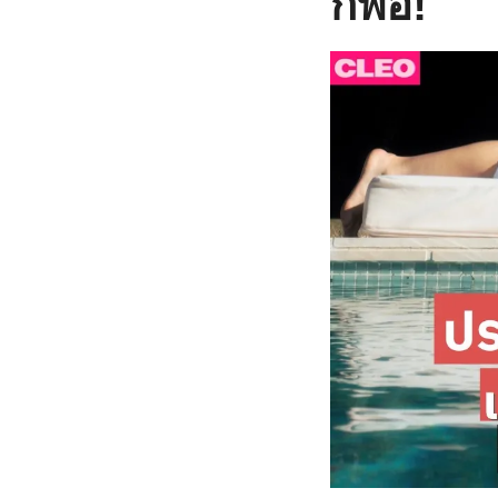
ก็พอ!