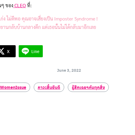
นๆ ของ
CLEO
ที่:
ม่เก่ง ไม่ดีพอ คุณอาจเสี่ยงเป็น Imposter Syndrome !
รยานกลับบ้านกลางดึก แต่เธอนั้นไม่ได้กลับมาอีกเลย
X
Line
June 3, 2022
oWomenIssue
ภาวะสิ้นยินดี
รู้สึกเฉยๆกับทุกสิ่ง