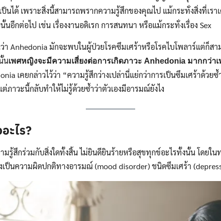
เป็นได้ เพราะสิ่งนี้สามารถพรากความรู้สึกของคุณไป แม้กระทั่งสิ่งที่เรา
บบนั้นอีกต่อไป เช่น เรื่องงานอดิเรก การสนทนา หรือแม้กระทั่งเรื่อง Sex
่อนว่า Anhedonia มักจะพบในผู้ป่วยโรคซึมเศร้าหรือโรคไบโพลาร์แต่ก็
ั้น
เพศหญิงจะมีความเสี่ยงต่อการเกิดภาวะ Anhedonia มากกว่า
ia เคยกล่าวไว้ว่า “ความรู้สึกว่างเปล่านี่แย่กว่าการเป็นซึมเศร้าด้วยซ
้าแต่ภาวะนี้กลับทำให้ไม่รู้ด้วยซ้ำว่าตัวเองมีอารมณ์ยังไง
ออะไร?
ามรู้สึกร่วมกับสิ่งใดทั้งสิ้น ไม่ยินดียินร้ายหรือสุขทุกข์อะไรทั้งนั้น โด
่งเป็นความผิดปกติทางอารมณ์ (mood disorder) ชนิดซึมเศร้า (depres