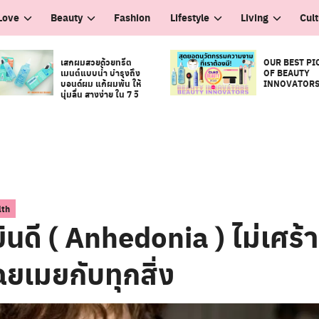
Love
Beauty
Fashion
Lifestyle
Living
Cul
เสกผมสวยด้วยทรีต
OUR BEST PI
เมนต์แบบน้ำ บำรุงถึง
OF BEAUTY
บอนด์ผม แก้ผมพัน ให้
INNOVATOR
นุ่มลื่น สางง่าย ใน 7 วิ
lth
ินดี ( Anhedonia ) ไม่เศร้า 
ฉยเมยกับทุกสิ่ง