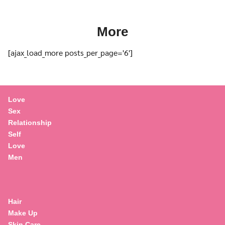
More
[ajax_load_more posts_per_page='6']
Love
Sex
Relationship
Self
Love
Men
Hair
Make Up
Skin Care