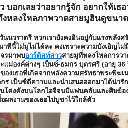
้ว บอกเลยว่าอยากรู้จัก อยากให้เธ
ถึงหลงใหลภาพวาดสายมูฮินดูขนาดน
วันนวราตรี พวกเรายังคงอินอยู่กับแรงพลัง
 นาทีนี้ไม่มูไม่ได้ละ คงเพราะความบังเอิญไ
คจรมาพบ
อาร์ติสท์สาว
สายมูที่หลงใหลการว
ม่องค์ต่างๆ เบ็นซ์-ธมกร บุตรศรี (อายุ 36 ป
ของเธอที่เกิดจากพลังความศรัทธาพระพิฆเนศต
ากร เบ็นซ์ตีความและนำเสนอออกมาได้น่ารักล
ท์จนโด่งดังบนโลกไอจีจนมีแฟนคลับและศิษย์อ
้อผลงานของเธอไปบูชาไว้ใกล้ตัว