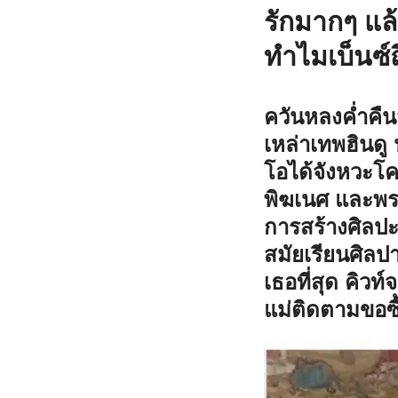
รักมากๆ แล
ทำไมเบ็นซ์
ควันหลงค่ำคืน
เหล่าเทพฮินดู
โอได้จังหวะโ
พิฆเนศ และพระแ
การสร้างศิลปะ
สมัยเรียนศิลป
เธอที่สุด คิว
แม่ติดตามขอซื