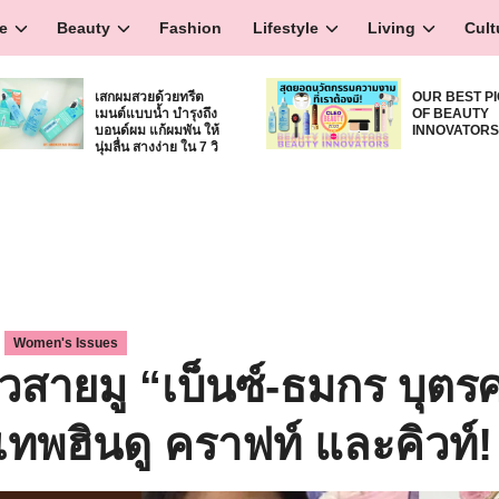
e
Beauty
Fashion
Lifestyle
Living
Cult
เสกผมสวยด้วยทรีต
OUR BEST P
เมนต์แบบน้ำ บำรุงถึง
OF BEAUTY
บอนด์ผม แก้ผมพัน ให้
INNOVATOR
นุ่มลื่น สางง่าย ใน 7 วิ
,
Women's Issues
วสายมู “เบ็นซ์-ธมกร บุตรศ
ทพฮินดู คราฟท์ และคิวท์!