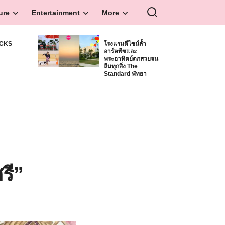
ure
Entertainment
More
ICKS
โรงแรมดีไซน์ล้ำ
อาร์ตพีซและ
S
พระอาทิตย์ตกสวยจน
ลืมทุกสิ่ง The
Standard พัทยา
รี”