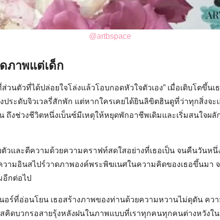
Search
for:
@artbspace
าดภาพแต่เด็ก
ี่ส่วนตัวที่ได้ปล่อยใจโล่งแล้วโอบกอดหัวใจตัวเอง” เมื่อเติบโตขึ้
งประดับจิวเวลรี่สักพัก แต่หากใครเคยได้ยินลิขิตฮินดูที่ว่าทุกสิ่งจะเก
้น ถึงช่วงชีวิตหนึ่งเบ็นซ์มีเหตุให้หยุดพักอาชีพเดิมและเริ่มสนใ
อบตัวและตีความด้วยความคราฟท์สดใสอย่างที่เธอเป็น จนคืนวันหนึ่
กิดความอินสไปร์วาดภาพองค์พระพิฆเนศในความคิดของเธอขึ้นมา จา
มอีกต่อไป
นอร์ที่อ่อนโยน เธอสร้างภาพของท่านด้วยความหวานไม่ดุดัน ความ
สคิดบวกรอสายรุ้งหลังฝนในภาพแบบที่เราทุกคนทุกคนต่างหวังใน