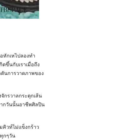
นเธอหักเหไปลองทำ
ิดขึ้นกับเราเมื่อถึง
จผลักดันการวาดภาพของ
งจักรวาลกระตุกเส้น
กวันนั้นอาชีพศิลปิน
คิวท์ไม่แข็งกร้าว
ทุกๆวัน