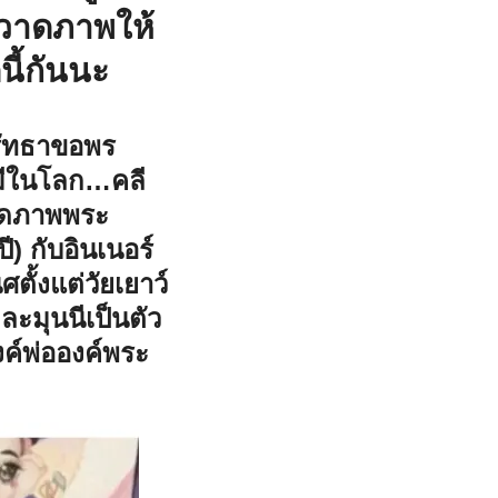
อวาดภาพให้
ี้กันนะ
ศรัทธาขอพร
ม่มีในโลก…คลี
าดภาพพระ
ี) กับอินเนอร์
ั้งแต่วัยเยาว์
ะมุนนีเป็นตัว
งค์พ่อองค์พระ