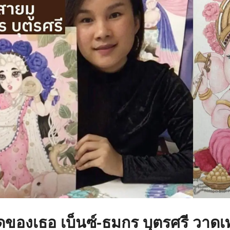
ของเธอ เบ็นซ์-ธมกร บุตรศรี วาดเทพ