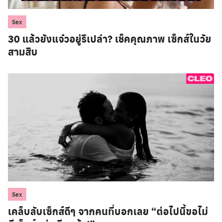
Sex
30 แล้วยังแจ๋วอยู่รึเปล่า? เช็คคุณภาพ เซ็กส์ในวัย
สามสิบ
Sex
Search
เคล็บลับเซ็กส์ดีๆ จากคนที่บอกเลย “ต่อไปนี้ขอไม่
for: