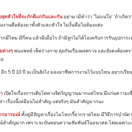
ุดหัวใจที่จะภักดีแก่กันและกัน
อย่ามามีคำว่า ‘ไม่แน่ใจ’ ‘ถ้าเกิดว่า’
งานคือต้องมาทั้งตัวและหัวใจ ไม่งั้นคือไม่ต้องแต่ง
กมีไหม มีกี่คน แล้วมีเมื่อไร ถ้ามีลูกไม่ได้โอเคกับการรับอุปการ
่อต่างๆ
พบแพทย์ เช็คร่างกาย คุยกันเรื่องผลตรวจ และยังคงต้องตรว
าม
อีก 5 ปี 10 ปี จะเป็นยังไง มองอาชีพการงานไว้แบบไหน อยากเรียนต่
นา
เปิดใจเรื่องการเติบโตทางจิตวิญญาณมากแค่ไหน มีแก่นความเชื่อ
ล่า เรื่องนี้เหมือนไม่สำคัญ แต่จริงๆ มันสำคัญมากนะ
ดการอารมณ์
ทั้งคู่มีปัญหาเรื่องโมโหเกรี้ยวกราดไหม มีวิธีการบำบัด 
ณ์สำคัญมาก เพราะจะบั่นทอนความสัมพันธ์ในอนาคต โดยเฉพาะเมื