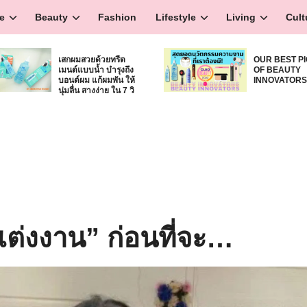
e
Beauty
Fashion
Lifestyle
Living
Cult
เสกผมสวยด้วยทรีต
OUR BEST P
เมนต์แบบน้ำ บำรุงถึง
OF BEAUTY
บอนด์ผม แก้ผมพัน ให้
INNOVATOR
นุ่มลื่น สางง่าย ใน 7 วิ
แต่งงาน” ก่อนที่จะ…