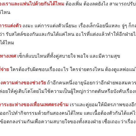
ของเราและแฟนไปด้วยกันได้ไหม
ต้องเพิ่ม ต้องลดยังไง สามารถปรั
ค่ไหน
การแต่งตัว
งงมะ แค่การแต่งตัวเนี่ยนะ เรื่องเล็กน้อยนี่แหละ จู่ๆ ก็ก
ว่า รับสไตล์ของกันและกันได้แค่ไหน อะไรที่แต่งแล้วทำให้อีกฝ่าย
นได้ไหม
ยมทางเพศ
เซ็กส์แบบไหนที่ทั้งคู่สบายใจ พอใจ และมีความสุข
้จ่าย
ใครต้องรับผิดชอบเรื่องอะไร ใครจ่ายตรงไหน ต้องดูแลพ่อแม่
องความต่างของช่วงวัย
ถ้าอีกคนหนึ่งอายุน้อยกว่าอีกฝ่ายพอสมควร 
Search
อยให้คู่เติบโตโดยไม่ใช้ความเป็นผู้ใหญ่กว่ากดดันหรือบังคับเรื่อง
for:
กษาระยะห่างของเพื่อนเพศตรงข้าม
เราและคู่ยอมให้มิตรภาพของอีก
ออกไปทำกิจกรรมด้วยกันสองคนได้ไหม แตะเนื้อต้องตัวกันได้แค่ไ
้งข้อตกลงร่วมกันเพื่อความสบายใจของทั้งสองฝ่าย เชื่อเถอะว่าเรื่อง