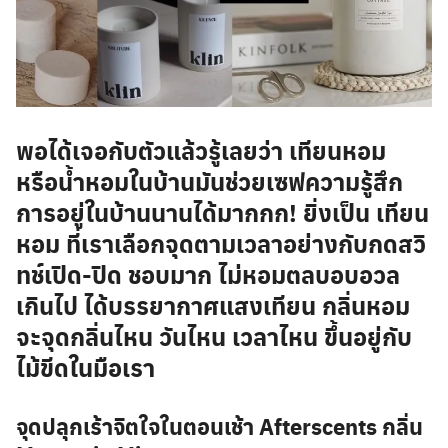
พอได้เจอกับตัวแล้วรู้เลยว่า เทียนหอม
หรือน้ำหอมในบ้านมันช่วยเซฟความรู้สึก
การอยู่ในบ้านนานได้มากกก! ยิ่งเป็น เทียน
หอม ที่เราเลือกจุดตามเวลาอย่างกับกดสวิ
ทช์เปิด-ปิด ชอบมาก ไม่หอมตลบอบอวล
เกินไป ได้บรรยากาศแสงเทียน กลิ่นหอม
จะจุดกลิ่นไหน วันไหน เวลาไหน ขึ้นอยู่กับ
ไม้ขีดในมือเรา
จุดปลุกเร้าจิตใจในตอนเช้า Afterscents กลิ่น