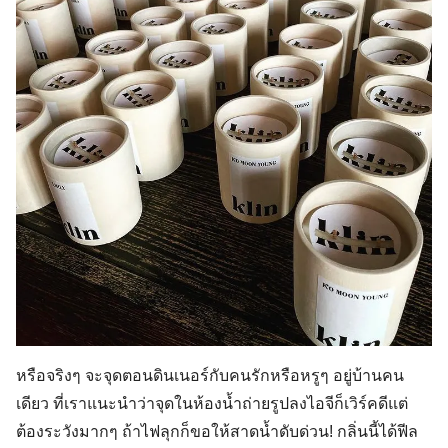
หรือจริงๆ จะจุดตอนดินเนอร์กับคนรักหรือหรูๆ อยู่บ้านคน
เดียว ที่เราแนะนำว่าจุดในห้องน้ำถ่ายรูปลงไอจีก็เวิร์คดีแต่
Search
ต้องระวังมากๆ ถ้าไฟลุกก็ขอให้สาดน้ำดับด่วน! กลิ่นนี้ได้ฟีล
for: