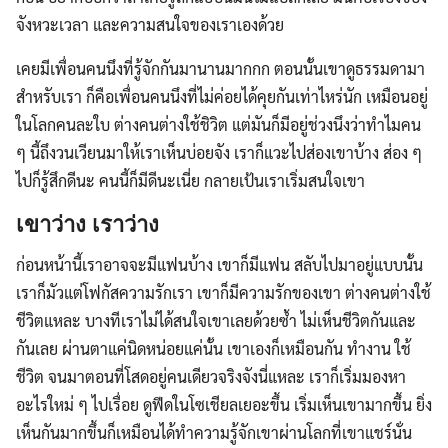
จังหวะเวลา และความสนใจของเราเองด้วย
เคยมีเพื่อนคนนึงที่รู้จักกันมานานมากกก ตอนนั้นเขาดูธรรมดามา
สำหรับเรา ก็คือเพื่อนคนนึงที่ไม่ค่อยได้คุยกันเท่าไหร่นัก เหมือนอยู่
ในโลกคนละใบ ต่างคนต่างใช้ชิวิต แต่มันก็มีอยู่ช่วงนึงว่าทำไมคน
ๆ นี้ถึงวนเวียนมาให้เราเห็นบ่อยจัง เราก็แวะไปส่องเขาบ้าง ส่อง ๆ
ไปก็รู้สึกดีนะ คนนี้ก็มีดีนะเนี่ย กลายเป้นเราเริ่มสนใจเขา
เขาว่าง เราว่าง
ก่อนหน้านี้เราอาจจะมีแฟนบ้าง เขาก็มีแฟน สลับไปมาอยู่แบบนั้น
เราก็มัวแต่โฟกัสความรักเรา เขาก็มีความรักของเขา ต่างคนต่างใช้
ชีวิตแหละ บางทีเราไม่ได้สนใจเขาเลยด้วยซ้ำ ไม่เห็นชีวิตกันและ
กันเลย ผ่านตาแค่นิดหน่อยแค่นั้น เขาเองก็เหมือนกัน ทำงาน ใช้
ชีวิต จนมาตอนที่โสดอยู่คนเดียวจริงจังนี่แหละ เราก็เริ่มมองหา
อะไรใหม่ ๆ ไปเรื่อย ดูฟีดในโซเชียลเยอะขึ้น เริ่มเห็นเขามากขึ้น ยิ่ง
เห็นกันมากขึ้นก็เหมือนได้ทำความรู้จักเขาผ่านโลกที่เขาแชร์นั่น