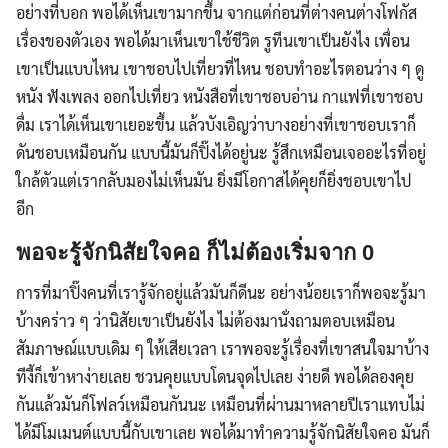
อย่างที่บอก พอได้เห็นเขามากขึ้น จากแต่ก่อนที่ต่างคนต่างโฟกัส
เรื่องของตัวเอง พอได้มาเห็นเขาใช้ชีวิต รูทีนเขาเป็นยังไง เพื่อน
เขาเป็นแบบไหน เขาชอบไปเที่ยวที่ไหน ชอบทำอะไรตอนว่าง ๆ ดู
หนัง ฟังเพลง ออกไปเที่ยว หนังสือที่เขาชอบอ่าน กาแฟที่เขาชอบ
ดื่ม เราได้เห็นเขาเยอะขึ้น แล้วบังเอิญว่าบางอย่างที่เขาชอบเราก็
ดันชอบเหมือนกัน แบบนี้มันก็ปิ๊งได้อยู่นะ รู้สึกเหมือนเจออะไรที่อยู่
ใกล้ตัวแต่เรากลับมองไม่เห็นมัน ยิ่งมีโอกาสได้คุยก็ยิ่งชอบเขาไป
อีก
พอจะรู้จักนิสัยใจคอ ก็ไม่ต้องเริ่มจาก 0
การที่มาปิ๊งคนที่เรารู้จักอยู่แล้วมันก็ดีนะ อย่างน้อยเราก็พอจะรู้มา
บ้างคร่าว ๆ ว่านิสัยเขาเป็นยังไง ไม่ต้องมานั่งถามตอบเหมือน
สัมภาษณ์แบบเดิม ๆ ให้เสียเวลา เราพอจะรู้เรื่องที่เขาสนใจมาบ้าง
ทีงี้ก็เข้าหาง่ายเลย ชวนคุยแบบโดนจุดไปเลย ง่ายดี พอได้ลองคุย
กันแล้วมันก็โฟลว์เหมือนกันนะ เหมือนที่ผ่านมาหลายปีเราแทบไม่
ได้มีโมเมนต์แบบนี้กับเขาเลย พอได้มาทำความรู้จักนิสัยใจคอ มันก็