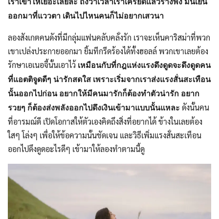
เราเข้าให้เยอะเลยล่ะ ถึงว่าเวลาเราเครียดแล้วร่างพัง มันเยิน
ออกมาที่แววตา เดินไปไหนคนก็ไม่อยากเสวนา
ลองสังเกตคนดังที่มีกลุ่มแฟนคลับคลั่งรัก เราจะเห็นคาริสม่าที่พวก
เขาเปล่งประกายออกมา ยิ้มทีกรีดร้องได้ทั้งฮอลล์ พวกเขาเลยต้อง
รักษาเอเนอจี้นั้นเอาไว้
เหมือนกับที่กฎแห่งแรงดึงดูดจะดึงดูดคน
ที่แอตติจูดดีๆ น่ารักสดใส เพราะเริ่มจากเราส่งแรงสั่นสะเทือน
นั้นออกไปก่อน อยากให้มีคนมารักก็ต้องทำตัวน่ารัก อยาก
ดังนั้นคน
รวยๆ ก็ต้องส่งพลังออกไปดึงเงินเข้ามาแบบนั้นแหละ
ที่อารมณ์ดี เปิดโอกาสให้ตัวเองคิดถึงสิ่งที่อยากได้ ข้างในเลยต้อง
ใสๆ โล่งๆ เพื่อให้ข้อความนั้นชัดเจน และวิธีเพิ่มแรงสั่นสะเทือน
ออกไปดึงดูดอะไรดีๆ เข้ามาให้ลองทำตามนี้ดู