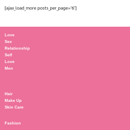
[ajax_load_more posts_per_page='6']
Love
Sex
Relationship
Self
Love
Men
Hair
Make Up
Skin Care
Fashion