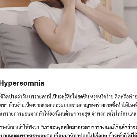
Hypersomnia
้ชีวิตประจำวัน เพราะคนที่เป็นจะรู้สึกไม่สดชื่น หงุดหงิดง่าย คิดหรือทำอะไ
ยชา อ้วนง่ายเนื่องจากส่งผลต่อระบบเผาผลาญของร่างกายซึ่งทำให้โรคอื
ศร้าเพราะการนอนมากทำให้ฮอร์โมนด้านความสุข จำพวก เซโรโทนิน และ
ภาษณ์เขาเล่าให้ฟังว่า
“เราจะหงุดหงิดมากเวลาเราวางแผนไว้แล้วว่าจ
นบ่ายหมดเพราะเรานอนต่อ เลื่อนนาฬิกาปลุกไปเรื่อยๆ ข้าวเช้าก็ไม่ได้