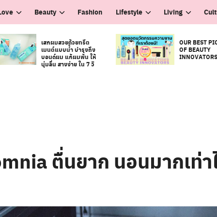
Love
Beauty
Fashion
Lifestyle
Living
Cul
เสกผมสวยด้วยทรีต
OUR BEST PI
เมนต์แบบน้ำ บำรุงถึง
OF BEAUTY
บอนด์ผม แก้ผมพัน ให้
INNOVATOR
นุ่มลื่น สางง่าย ใน 7 วิ
nia ตื่นยาก นอนมากเท่าไ