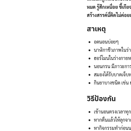
หมด รู้สึกเหนื่อย ขี้เ
สร้างสรรค์นี่คิดไม่ค่
สาเหตุ
อดนอนบ่อยๆ
นาฬิกาชีวภาพในร่า
ฮอร์โมนในร่างกายห
นอนกรน มีภาวะการณ
สมองได้รับบาดเจ็บห
กินยาบางชนิด เช่น
วิธีป้องกัน
เข้านอนตรงเวลาทุก
หากตื่นแล้วให้ลุกจา
หากิจกรรมทำก่อนนอน