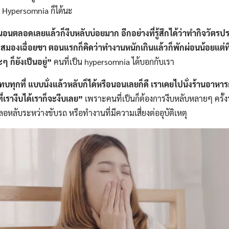
 Hypersomnia ก็ได้นะ
นอนตลอดเลยแล้วก็งีบหลับบ่อยมาก อีกอย่างที่รู้สึกได้ว่าทำกิจวัตรปร
สมองเฉื่อยชา ตอนแรกก็คิดว่าทำงานหนักเกินแล้วก็พักผ่อนน้อยแต่ที่ไ
 ก็ยังเป็นอยู่”
คนที่เป็น hypersomnia ได้บอกกับเรา
บทุกที่ แบบนั่งแล้วหลับก็ได้หรือนอนเลยก็ดี เราเคยไปนั่งร้านอาหา
ี่เรางีบได้เราก็จะงีบเลย”
เพราะคนที่เป็นก็ต้องการงีบหลับหลายๆ ครั้ง
หลับระหว่างขับรถ หรือทำงานที่มีความเสี่ยงต่ออุบัติเหตุ