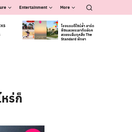
ture
Entertainment
More
CKS
โรงแรมดีไซน์ล้ำ อาร์ต
พีซและพระอาทิตย์ตก
S
สวยจนลืมทุกสิ่ง The
Standard พัทยา
หร่ก็