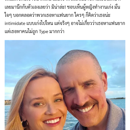
เลยมานึกกับตัวเองเลยว่า มิน่าล่ะ! ชอบเห็นผู้หญิงทำงานเก่ง มั่น
ใจๆ บอกตลอดว่าพวกเธอหาแฟนยาก ใครๆ ก็คิดว่าเธอน่ะ
intimidate แบบเก่งไปไหน แต่จริงๆ อาจไม่เกี่ยวว่าเธอหาแฟนยาก
แต่เธอหาคนไม่ถูก Type มากกว่า