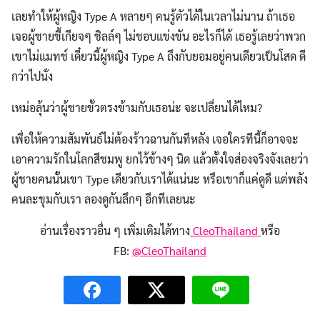
for:
เลยทำให้ผู้หญิง Type A หลายๆ คนรู้ตัวได้ในเวลาไม่นาน ถ้าเธอ
เจอผู้ชายขี้เกียจๆ ชิลล์ๆ ไม่ชอบแข่งขัน อะไรก็ได้ เธอรู้เลยว่าพวก
เขาไม่แมทช์ เดี๋ยวนี้ผู้หญิง Type A ถึงกับยอมอยู่คนเดียวเป็นโสด ดี
กว่าไปนั่ง
เหม่อลุ้นว่าผู้ชายขั้วตรงข้ามกับเธอน่ะ จะเปลี่ยนได้ไหม?
เพื่อให้ความสัมพันธ์ไม่ต้องร้าวฉานกันทีหลัง เจอใครทีนี้ก็อาจจะ
เอาความรักในโลกสีชมพู ยกไว้ข้างๆ นิด แล้วตั้งใจส่องจริงจังเลยว่า
ผู้ชายคนนั้นเขา Type เดียวกับเราได้แน่นะ หรือเขาก็แค่ดูดี แต่พลัง
คนละขุมกับเรา ลองดูกันลึกๆ อีกทีเลยนะ
อ่านเรื่องราวอื่น ๆ เพิ่มเติมได้ทาง
CleoThailand
หรือ
FB:
@CleoThailand