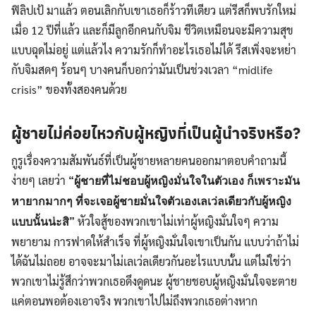
ฟิลิปเป้ มาแล้ว ตอนเลิกกับเขาเธอก็ร้าวทีเดียว แต่รีสก็พบรักใหม่
เมื่อ 12 ปีที่แล้ว และก็มีลูกอีกคนกับจิม ชีวิตเหมือนจะมีความสุข
แบบฉุดไม่อยู่ แต่แล้วไง ความรักก็ทำอะไรเธอไม่ได้ รีสเพิ่งจะหย่า
กับจิมสดๆ ร้อนๆ บางคนก็บอกว่ามันเป็นช่วงเวลา “midlife
crisis” ของทั้งสองคนด้วย
ผู้ชายไม่ค่อยไหวกับผู้หญิงที่เป็นผู้นำจริงหรือ?
กูรูเรื่องความสัมพันธ์ที่เป็นผู้ชายหลายคนออกมาตอบคำถามนี้
ง่ายๆ เลยว่า
“ผู้ชายที่ไม่ชอบผู้หญิงมั่นใจในตัวเอง ก็เพราะมัน
หายากมากๆ ที่จะเจอผู้ชายมั่นใจตัวเองเลเว่ลเดียวกับผู้หญิง
หัวใจสู้ของพวกเขาไม่เท่าผู้หญิงมั่นใจๆ ความ
แบบนั้นน่ะสิ”
พยายาม การฟาดให้สำเร็จ ที่ผู้หญิงมั่นใจเขาเป็นกัน แบบว่าถ้าไม่
ได้ฉันไม่ถอย อาจจะมาไม่เลเว่ลเดียวกันอะไรแบบนั้น แต่ไม่ใช่ว่า
พวกเขาไม่รู้สึกว่าพวกเธอดึงดูดนะ ผู้ชายชอบผู้หญิงมั่นใจจะตาย
แค่ตอนพอต้องเอาจริง พวกเขาไปไม่ถึงพวกเธอต่างหาก
Search