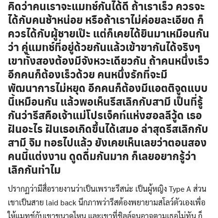
คิดว่าคนเราจะแมทช์กันได้ดี ถ้าเราเร็ว ควรจะ
ได้กับคนช้าหน่อย หรือถ้าเราไม่ค่อยละเอียด ก็
ควรได้กับผู้ชายเป๊ะ แต่ก็เคยได้ยินมาเหมือนกัน
ว่า คู่แมทช์ที่อยู่ด้วยกันแล้วเข้าขากันได้จริงๆ
เขาทั้งสองต้องมีจังหวะเดียวกัน ถ้าคนหนึ่งเร็ว
อีกคนก็ต้องเร็วด้วย คนหนึ่งรักที่จะมี
พัฒนาการไม่หยุด อีกคนก็ต้องมีแอตติจูดแบบ
นี้เหมือนกัน แล้วพอเห็นรีสเลิกกับสามี เป็นที่รู้
กันว่ารีสคือเจ้าแม่โปรเจ็คท์แห่งฮอลลีวู้ด เธอ
ฝันอะไร ฝันเธอเกิดขึ้นได้เสมอ ล่าสุดรีสเลิกกับ
สามี จิม ทอธไปแล้ว ยังเคยเห็นเลยว่าตอนสอง
คนนี้แต่งงาน ดูดดื่มกันมาก ก็เลยอยากรู้ว่า
เลิกกันทำไม
ปรากฏว่ามีสื่อรายงานว่าเป็นเพราะรีสน่ะ เป็นผู้หญิง Type A ส่วน
เขาเป็นสาย laid back นึกภาพว่ารีสต้องพยายามสโลว์ตัวเองเพื่อ
ให้แมทช์กับเขาขนาดไหน และเขาที่ชิลล์จนอาจตามเธอไม่ทัน ก็