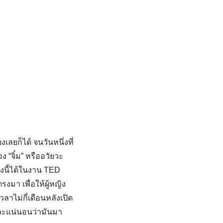
เลยก็ได้ จนวันหนึ่งที่
 “จิ๋ม” หรืออวัยวะ
องนี้ได้ในงาน TED
รงมา เพื่อให้ผู้หญิง
วลาไม่กี่เดือนหลังเปิด
และแน่นอนว่ามันมา