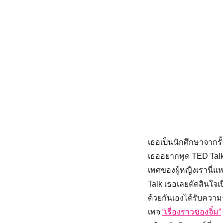
เธอเป็นนักศึกษาจากรั้
เธออยากพูด TED Talk ข
เพศของผู้หญิงเรานี่แ
Talk เธอเลยตัดสินใจเป
ด้วยกันเองได้รับความรู
เพจ
“เรื่องราวของจิ๋ม”