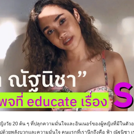
หญิงวัย 20 ต้น ๆ ที่ปลุกความมั่นใจและอินเนอร์ของผู้หญิงที่มีใน
มไปด้วยพลังบวกและความมั่นใจ คนแรกที่เรานึกถึงคือ ฟ้า ณัฐนิชา เร