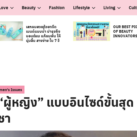
Love
Beauty
Fashion
Lifestyle
Living
Cul
เสกผมสวยด้วยทรีต
OUR BEST PI
เมนต์แบบน้ำ บำรุงถึง
OF BEAUTY
บอนด์ผม แก้ผมพัน ให้
INNOVATOR
นุ่มลื่น สางง่าย ใน 7 วิ
en's Issues
 “ผู้หญิง” แบบอินไซด์ขั้นสุด
ิชา