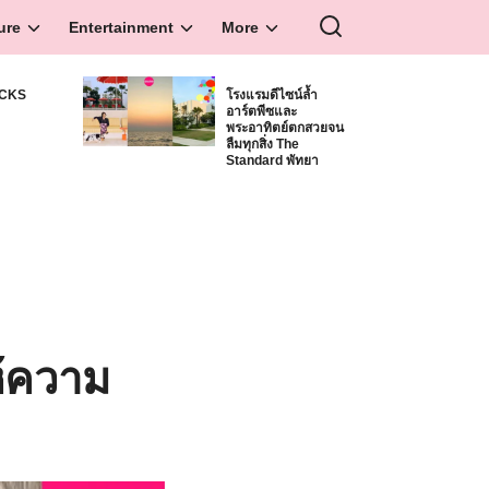
ure
Entertainment
More
ICKS
โรงแรมดีไซน์ล้ำ
อาร์ตพีซและ
S
พระอาทิตย์ตกสวยจน
ลืมทุกสิ่ง The
Standard พัทยา
ห้ความ