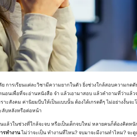
ลัย การเรียนแต่ละวิชามีความยากในตัว ยิ่งช่วงใกล้สอบความกดดัน
นเพื่อที่จะอ่านหนังสือ จำ แล้วเอามาสอบ แล้วคำถามที่ว่าแล้วจะก
าะสังคม ค่านิยมบีบให้เป็นแบบนั้น ต้องได้เกรดดีๆ ไม่อย่างงั้นจ
ะลับหลังหรือต่อหน้า
ยนแล้วในช่วงที่ใกล้จะจบ หรือเป็นเด็กจบใหม่ หลายคนก็ต้องคิดหนัก
ารทำงาน
ไม่ว่าจะเป็น ทำงานที่ไหน? จบมาจะมีงานทำไหม? จะดู