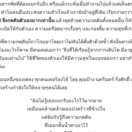
ารพัดที่ต้องแบกรับอีก หรือแม้กระทั่งเมื่อทำงานไปแล้วแต่เห็นคนอ
 ทำไมคนอื่นประสบความสำเร็จแล้วเรายังย่ำอยู่ที่เดิม เรียกง่ายๆว่
ยิ่งกดดันตัวเองมากเท่านั้น
แล้วสุดท้ายความกดดันทั้งหมดนั้น ก็ทำให
เบิดให้กับตัวเอง ความเครียดมากเรื่อยๆ และรอยยิ้ม ความสุขที่เราม
ความกดดันก็ถาโถมมาโดยเราไม่ทันได้ตั้งตัวด้วยซ้ำ ดังนั้นทางที่ด
่องอะไรก็ตาม มีคนเคยบอกว่า “สิ่งที่ได้เรียนรู้จากการเติบโต มีอาย
ันจะผ่านไป” ใช้ชีวิตของตัวเองให้มีความสุขในแบบของเรา อย่าท
ยนะ
นหนึ่งของเพลง ทุกคนเคยร้องไห้ โดย คุณป้าง นครินทร์ กิ่งศักดิ์ เ
ถสร้างกำลังใจให้หลายๆคนได้เลย
Search
“ฉันไม่รู้เธอแบกรับอะไรไว้มากมาย
for:
เหมือนคล้ายคล้ายเธอปวดร้าวที่ข้างใน
แต่ฉันรับรู้ถึงความกดดัน
ที่เธอกลั้นน้ำตาเอาไว้