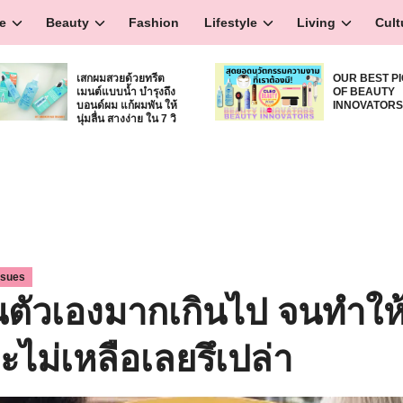
e
Beauty
Fashion
Lifestyle
Living
Cult
เสกผมสวยด้วยทรีต
OUR BEST P
เมนต์แบบน้ำ บำรุงถึง
OF BEAUTY
บอนด์ผม แก้ผมพัน ให้
INNOVATOR
นุ่มลื่น สางง่าย ใน 7 วิ
ssues
นตัวเองมากเกินไป จนทำใ
ไม่เหลือเลยรึเปล่า