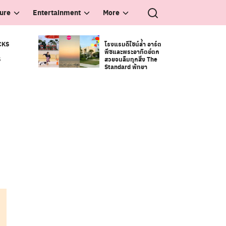
ture
Entertainment
More
CKS
โรงแรมดีไซน์ล้ำ อาร์ต
พีซและพระอาทิตย์ตก
S
สวยจนลืมทุกสิ่ง The
Standard พัทยา