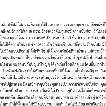
Search
for:
นต้องใช้สติ ใช้ความคิด อย่าใช้ใจเพราะอาจจะตกหลุมพราง เลือกผิดชีว
ังคิดถึงคนรักเก่าได้เสมอ ความรักของราศีเมถุนจะมีความซับซ้อน ถ้าไม่เ
ายแล้วคุณก็ต้องการความรักที่เป็นครอบครัว จริงใจกับคุณ ราศีเมถุนมี
ื่อให้ได้ความรักมา แพ้ทางความรัก รักเองเจ็บเอง ปีนี้ความรักคนโสด มีทั
ในชีวิตแบบเลือกไม่ได้ตัดสินใจไม่ได้ ความรักยังเดินหน้าต่อ แต่ความรู้ส
ีเมถุนเป็นคนอ่อนไหว นึกย้อนวนเวียนไปกับเรื่องเก่าๆ ที่ติดในใจ คิดถ
น้อยใจมาก จะอดทนกับปัญหาใหญ่ๆ ได้ยกเว้นเรื่องเล็กๆ แคร์คนอื่นมากไป 
เรื่องผิดหวังถึงจะทำให้เป็นคนฉลาดขึ้น ปีนี้ต้องถามใจตัวเองดีๆ จะเ
อคนอื่นถ้าไม่แน่ใจ ดวงของราศีเมถุนจริงๆ แล้วเหมาะกับพ่อหม้ายแม่หม้
จะพาไปสู่คำตอบ มีคนเข้ามาคุยเรื่อยๆแต่จะเป็นความรักแบบซับซ้อน คุย
กลับมาคืนดี แต่อย่าเร่งหรือเวิ่นเว้อใส่ ปัญหาอยู่ที่ตัวเองใจไม่แข็งพอ 
่ากลัวแต่ต้องเลือกเป็น เลือกคนที่มองเห็นอนาคต อย่าซ้ำรอยเก่า คู่รักชีวิต
ในคนรักได้ทั้งหมด ใช้ชีวิตแบบง่ายๆ คุยกันเรื่องไม่ซีเรียส อย่าเรียกร้อง