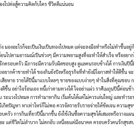
้องไปต่อสู้ความคิดกับใคร ชีวิตดีแน่นอน
ก่ง มองอะไรก็จะเป็นเงินเป็นทองไปหมด แต่จะลงมือทำหรือไม่ทำขึ้นอยู่
ลี่ยนไปตามอารมณ์เป็นช่วงๆ มีความพยามสูงที่จะทำให้สำเร็จ หรืออยากไ
นรักครอบครัว มีภาระมีความรับผิดชอบสูง ดูแลคนรอบข้างได้ การเงินปีน
ยอยากค้าขายทำได้ ของกินยังปังหรือธุรกิจที่ทำยังมีโอกาสทำให้ดีขึ้น จ
่เสียหาย รายได้ปีนี้มาแบบไหลๆ ขายของแบบง่ายๆ ทำในสิ่งที่คุณชอบ กา
ดีขึ้น อย่าใจร้อนเอง หนี้เก่าตามทวงได้ ใจอย่าแผ่ว ราศีเมถุนปีนี้ค่อนข
็บ ระแวงไปหมด การทำมาหากิน เริ่มต้นได้แต่ไม่ควรเล่นใหญ่ และทำระบบห
เกิดปัญหา หาเท่าไหร่ก็ไม่พอ ควรจัดรายรับรายจ่ายให้ชัดเจน ความสุ
รัว การกินเที่ยวปีนี้มากขึ้น ยังใช้เงินซื้อความสุขได้เสมอหรือวางแผ
ยอะ แต่ชีวิตไม่ลำบาก ไม่ตกอับ เหนื่อยแต่มีอนาคต ครอบครัวคนรักสุขส