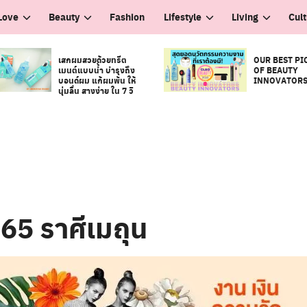
Love
Beauty
Fashion
Lifestyle
Living
Cul
เสกผมสวยด้วยทรีต
OUR BEST PI
เมนต์แบบน้ำ บำรุงถึง
OF BEAUTY
บอนด์ผม แก้ผมพัน ให้
INNOVATOR
นุ่มลื่น สางง่าย ใน 7 วิ
65 ราศีเมถุน