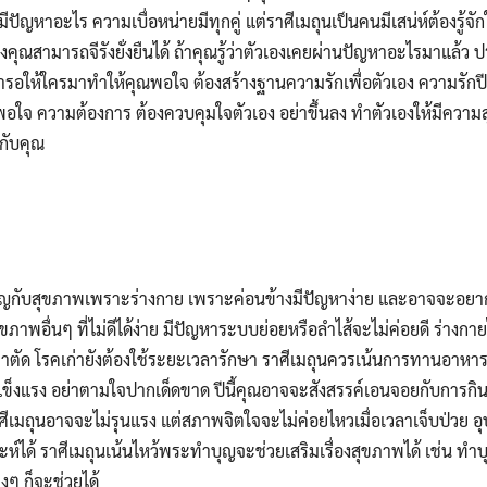
่มีปัญหาอะไร ความเบื่อหน่ายมีทุกคู่ แต่ราศีเมถุนเป็นคนมีเสน่ห์ต้องรู้จักใช้
ุณสามารถจีรังยั่งยืนได้ ถ้าคุณรู้ว่าตัวเองเคยผ่านปัญหาอะไรมาแล้ว 
ม อย่ารอให้ใครมาทำให้คุณพอใจ ต้องสร้างฐานความรักเพื่อตัวเอง ความรักป
มพอใจ ความต้องการ ต้องควบคุมใจตัวเอง อย่าขึ้นลง ทำตัวเองให้มีความ
ปกับคุณ
คัญกับสุขภาพเพราะร่างกาย เพราะค่อนข้างมีปัญหาง่าย และอาจจะอยากค
ขภาพอื่นๆ ที่ไม่ดีได้ง่าย มีปัญหาระบบย่อยหรือลำไส้จะไม่ค่อยดี ร่างกายไ
ผ่าตัด โรคเก่ายังต้องใช้ระยะเวลารักษา ราศีเมถุนควรเน้นการทานอาหาร
ข็งแรง อย่าตามใจปากเด็ดขาด ปีนี้คุณอาจจะสังสรรค์เอนจอยกับการกิน
ีเมถุนอาจจะไม่รุนแรง แต่สภาพจิตใจจะไม่ค่อยไหวเมื่อเวลาเจ็บป่วย อุบัติ
าะห์ได้ ราศีเมถุนเน้นไหว้พระทำบุญจะช่วยเสริมเรื่องสุขภาพได้ เช่น 
งๆ ก็จะช่วยได้