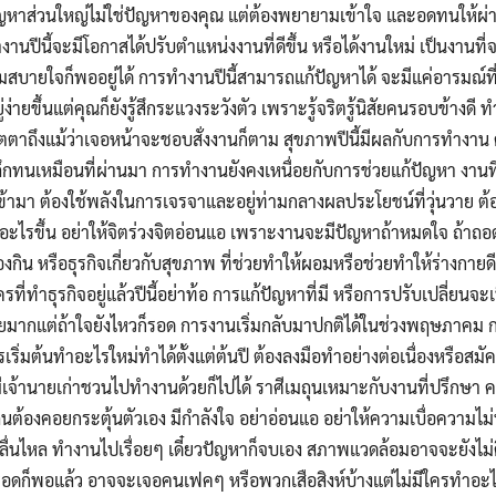
ญหาส่วนใหญ่ไม่ใช่ปัญหาของคุณ แต่ต้องพยายามเข้าใจ และอดทนให้ผ่า
นปีนี้จะมีโอกาสได้ปรับตำแหน่งงานที่ดีขึ้น หรือได้งานใหม่ เป็นงานที
มสบายใจก็พออยู่ได้ การทำงานปีนี้สามารถแก้ปัญหาได้ จะมีแค่อารมณ์ที่
ง่ายขึ้นแต่คุณก็ยังรู้สึกระแวงระวังตัว เพราะรู้จริตรู้นิสัยคนรอบข้างด
เมตตาถึงแม้ว่าเจอหน้าจะชอบสั่งงานก็ตาม สุขภาพปีนี้มีผลกับการทำงาน 
้ถึกทนเหมือนที่ผ่านมา การทำงานยังคงเหนื่อยกับการช่วยแก้ปัญหา งานท
เข้ามา ต้องใช้พลังในการเจรจาและอยู่ท่ามกลางผลประโยชน์ที่วุ่นวาย ต้อง
ิดอะไรขึ้น อย่าให้จิตร่วงจิตอ่อนแอ เพราะงานจะมีปัญหาถ้าหมดใจ ถ้าถอดใจ
กิน หรือธุรกิจเกี่ยวกับสุขภาพ ที่ช่วยทำให้ผอมหรือช่วยทำให้ร่างกาย
ครที่ทำธุรกิจอยู่แล้วปีนี้อย่าท้อ การแก้ปัญหาที่มี หรือการปรับเปลี่ยนจะ
อยมากแต่ถ้าใจยังไหวก็รอด การงานเริ่มกลับมาปกติได้ในช่วงพฤษภาคม การ
รเริ่มต้นทำอะไรใหม่ทำได้ตั้งแต่ต้นปี ต้องลงมือทำอย่างต่อเนื่องหรือสม
มีเจ้านายเก่าชวนไปทำงานด้วยก็ไปได้ ราศีเมถุนเหมาะกับงานที่ปรึกษา 
ต้องคอยกระตุ้นตัวเอง มีกำลังใจ อย่าอ่อนแอ อย่าให้ความเบื่อความไม่
ลื่นไหล ทำงานไปเรื่อยๆ เดี๋ยวปัญหาก็จบเอง สภาพแวดล้อมอาจจะยังไม่ดี 
อดก็พอแล้ว อาจจะเจอคนเฟคๆ หรือพวกเสือสิงห์บ้างแต่ไม่มีใครทำอะไร